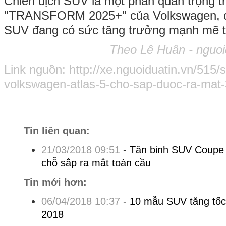
Chiến dịch SUV là một phần quan trọng t
"TRANSFORM 2025+" của Volkswagen, d
SUV đang có sức tăng trưởng mạnh mẽ tr
Theo Lê Huân - nguoi
Link nguồn: http://xe.nguoiduatin.vn/515/
volkswagen-atlas-5-cho-sap-duoc-ra-mat
Tin liên quan:
21/03/2018 09:51
-
Tân binh SUV Coupe 
chỗ sắp ra mắt toàn cầu
Tin mới hơn:
06/04/2018 10:37
-
10 mẫu SUV tăng tốc 
2018