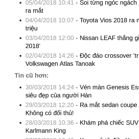
05/04/2018 10:41
-
Soi từng ngóc ngách
ra mắt
04/04/2018 10:07
-
Toyota Vios 2018 ra m
triệu
03/04/2018 12:00
-
Nissan LEAF thắng gi
2018'
02/04/2018 14:26
-
Độc đáo crossover 'tr
Volkswagen Atlas Tanoak
Tin cũ hơn:
30/03/2018 14:24
-
Vén màn Genesis Ess
siêu đẹp của người Hàn
29/03/2018 12:20
-
Ra mắt sedan coupe 
Không có đối thủ!
28/03/2018 10:36
-
Khám phá chiếc SUV t
Karlmann King