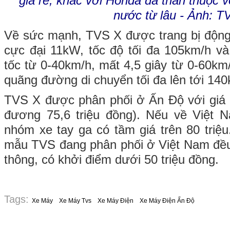
giá rẻ, khác với Honda đã thân thuộc v
nước từ lâu - Ảnh: T
Về sức mạnh, TVS X được trang bị động
cực đại 11kW, tốc độ tối đa 105km/h và
tốc từ 0-40km/h, mất 4,5 giây từ 0-60km
quãng đường di chuyển tối đa lên tới 14
TVS X được phân phối ở Ấn Độ với giá 
đương 75,6 triệu đồng). Nếu về Việt 
nhóm xe tay ga có tầm giá trên 80 triệu
mẫu TVS đang phân phối ở Việt Nam đề
thông, có khởi điểm dưới 50 triệu đồng.
Tags:
Xe Máy
Xe Máy Tvs
Xe Máy Điện
Xe Máy Điện Ấn Độ