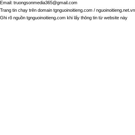
Email:
truongsonmedia365@gmail.com
Trang tin chạy trên domain
tgnguoinoitieng.com
/
nguoinoitieng.net.vn
Ghi rõ nguồn
tgnguoinoitieng.com
khi lấy thông tin từ website này