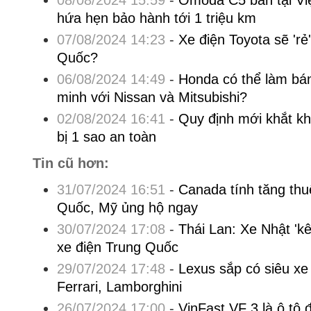
08/08/2024 15:59
-
Omoda C5 bán tại Vi
hứa hẹn bảo hành tới 1 triệu km
07/08/2024 14:23
-
Xe điện Toyota sẽ 'rẻ
Quốc?
06/08/2024 14:49
-
Honda có thể làm bán 
minh với Nissan và Mitsubishi?
02/08/2024 16:41
-
Quy định mới khắt kh
bị 1 sao an toàn
Tin cũ hơn:
31/07/2024 16:51
-
Canada tính tăng thu
Quốc, Mỹ ủng hộ ngay
30/07/2024 17:08
-
Thái Lan: Xe Nhật 'kê
xe điện Trung Quốc
29/07/2024 17:48
-
Lexus sắp có siêu xe
Ferrari, Lamborghini
26/07/2024 17:00
-
VinFast VF 3 là ô tô đ