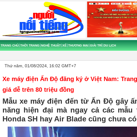
TRANG CHỦ
THỜI TRANG
NGHỆ THUẬT
XẾ
THƯƠNG MẠI
GIẢI TRÍ
DU LỊCH
Thứ năm, 01/08/2024, 16:02 GMT+7
Xe máy điện Ấn Độ đăng ký ở Việt Nam: Trang
giá dễ trên 80 triệu đồng
Mẫu xe máy điện đến từ Ấn Độ gây ấn
năng hiện đại mà ngay cả các mẫu 
Honda SH hay Air Blade cũng chưa có