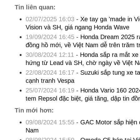
Tin liên quan:
02/07/2025 16:03
-
Xe tay ga 'made in V
Vision và SH, giá ngang Honda Wave
19/09/2024 16:45
-
Honda Dream 2025 r
đồng hồ mới, về Việt Nam dễ trên trăm t
30/08/2024 12:11
-
Honda sắp ra mắt xe
hứng từ Lead và SH, chờ ngày về Việt 
22/08/2024 16:17
-
Suzuki sắp tung xe t
cạnh tranh Vespa
25/07/2024 16:19
-
Honda Vario 160 202
tem Repsol đặc biệt, giá tăng, dập tin đ
Tin mới hơn:
09/08/2024 15:55
-
GAC Motor sắp hiện di
Nam