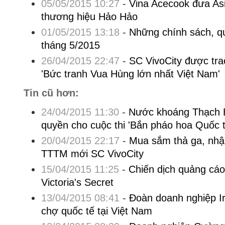
05/05/2015 10:27
-
Vina Acecook đưa Asi
thương hiệu Hảo Hảo
01/05/2015 13:18
-
Những chính sách, qu
tháng 5/2015
26/04/2015 22:47
-
SC VivoCity được tra
'Bức tranh Vua Hùng lớn nhất Việt Nam'
Tin cũ hơn:
24/04/2015 11:30
-
Nước khoáng Thạch 
quyền cho cuộc thi 'Bắn pháo hoa Quốc 
20/04/2015 22:17
-
Mua sắm thả ga, nhậ
TTTM mới SC VivoCity
15/04/2015 11:25
-
Chiến dịch quảng cáo
Victoria's Secret
13/04/2015 08:41
-
Đoàn doanh nghiệp I
chợ quốc tế tại Việt Nam