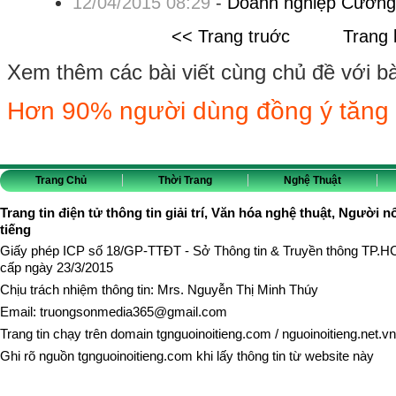
12/04/2015 08:29
-
Doanh nghiệp Cường 
<< Trang truớc
Trang 
Xem thêm các bài viết cùng chủ đề với bài 
Hơn 90% người dùng đồng ý tăng
Trang Chủ
Thời Trang
Nghệ Thuật
Trang tin điện tử thông tin giải trí, Văn hóa nghệ thuật, Người n
tiếng
Giấy phép ICP số 18/GP-TTĐT - Sở Thông tin & Truyền thông TP.
cấp ngày 23/3/2015
Chịu trách nhiệm thông tin: Mrs. Nguyễn Thị Minh Thúy
Email:
truongsonmedia365@gmail.com
Trang tin chạy trên domain
tgnguoinoitieng.com
/
nguoinoitieng.net.vn
Ghi rõ nguồn
tgnguoinoitieng.com
khi lấy thông tin từ website này