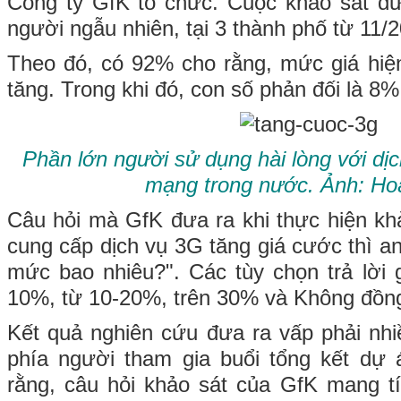
Công ty GfK tổ chức. Cuộc khảo sát đư
người ngẫu nhiên, tại 3 thành phố từ 11/
Theo đó, có 92% cho rằng, mức giá hiện
tăng. Trong khi đó, con số phản đối là 8%
Phần lớn người sử dụng hài lòng với dị
mạng trong nước. Ảnh: Ho
Câu hỏi mà GfK đưa ra khi thực hiện khả
cung cấp dịch vụ 3G tăng giá cước thì a
mức bao nhiêu?". Các tùy chọn trả lời
10%, từ 10-20%, trên 30% và Không đồng
Kết quả nghiên cứu đưa ra vấp phải nhiề
phía người tham gia buổi tổng kết dự
rằng, câu hỏi khảo sát của GfK mang t