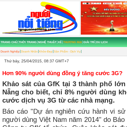
TRANG CHỦ
THỜI TRANG
NGHỆ THUẬT
XẾ
THƯƠNG MẠI
GIẢI TRÍ
DU LỊCH
Doanh Nghiệp
Doanh Nhân
Khỏe-Đẹp
Sản Phẩm - Dịch Vụ
Thứ bảy, 25/04/2015, 08:37 GMT+7
Hơn 90% người dùng đồng ý tăng cước 3G?
Khảo sát của GfK tại 3 thành phố lớ
Nẵng cho biết, chỉ 8% người dùng kh
cước dịch vụ 3G từ các nhà mạng.
Báo cáo "Dự án nghiên cứu hành vi sử
người dùng Việt Nam năm 2014" do Báo 