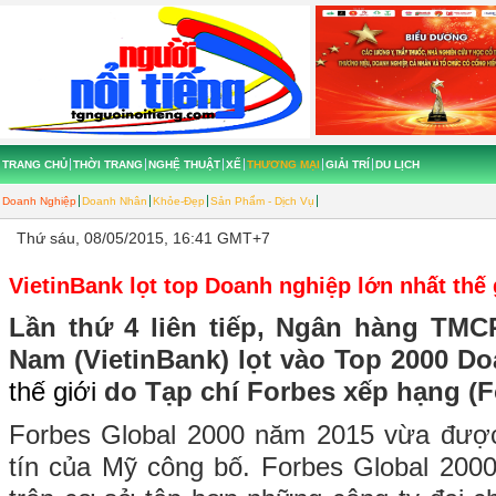
TRANG CHỦ
THỜI TRANG
NGHỆ THUẬT
XẾ
THƯƠNG MẠI
GIẢI TRÍ
DU LỊCH
Doanh Nghiệp
Doanh Nhân
Khỏe-Đẹp
Sản Phẩm - Dịch Vụ
Thứ sáu, 08/05/2015, 16:41 GMT+7
VietinBank lọt top Doanh nghiệp lớn nhất thế 
Lần thứ 4 liên tiếp, Ngân hàng TM
Nam (VietinBank) lọt vào Top 2000 D
thế giới
do Tạp chí Forbes xếp hạng (F
Forbes Global 2000 năm 2015 vừa được
tín của Mỹ công bố. Forbes Global 200