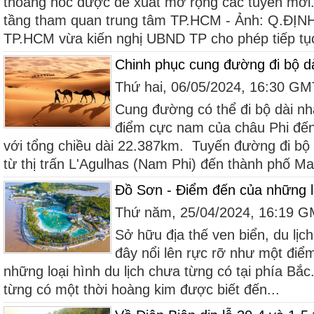
thoáng nóc được đề xuất mở rộng các tuyến mới.
tầng tham quan trung tâm TP.HCM - Ảnh: Q.ĐỊNH
TP.HCM vừa kiến nghị UBND TP cho phép tiếp tục
Chinh phục cung đường đi bộ dài
Thứ hai, 06/05/2024, 16:30 G
Cung đường có thể đi bộ dài nhấ
điểm cực nam của châu Phi đế
với tổng chiều dài 22.387km. Tuyến đường đi bộ d
từ thị trấn L'Agulhas (Nam Phi) đến thành phố Ma
Đồ Sơn - Điểm đến của những l
Thứ năm, 25/04/2024, 16:19 
Sở hữu địa thế ven biển, du l
đây nổi lên rực rỡ như một điể
những loại hình du lịch chưa từng có tại phía Bắ
từng có một thời hoàng kim được biết đến...