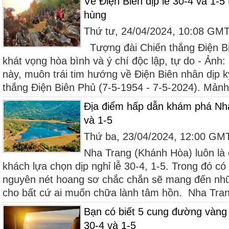
Về Điện Biên dịp lễ 30-4 và 1-5 
hùng
Thứ tư, 24/04/2024, 10:08 GM
Tượng đài Chiến thắng Điện Bi
khát vọng hòa bình và ý chí độc lập, tự do - Ả
này, muôn trái tim hướng về Điện Biên nhân dịp 
thắng Điện Biên Phủ (7-5-1954 - 7-5-2024). Mảnh.
Địa điểm hấp dẫn khám phá Nha 
và 1-5
Thứ ba, 23/04/2024, 12:00 GM
Nha Trang (Khánh Hòa) luôn là
khách lựa chọn dịp nghỉ lễ 30-4, 1-5. Trong đó có
nguyên nét hoang sơ chắc chắn sẽ mang đến nhữ
cho bất cứ ai muốn chữa lành tâm hồn. Nha Trang
Bạn có biết 5 cung đường vàng
30-4 và 1-5