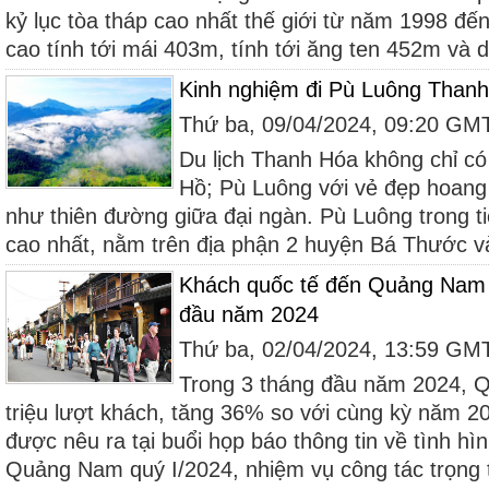
kỷ lục tòa tháp cao nhất thế giới từ năm 1998 đế
cao tính tới mái 403m, tính tới ăng ten 452m và d
Kinh nghiệm đi Pù Luông Thanh
Thứ ba, 09/04/2024, 09:20 GM
Du lịch Thanh Hóa không chỉ 
Hồ; Pù Luông với vẻ đẹp hoang
như thiên đường giữa đại ngàn. Pù Luông trong ti
cao nhất, nằm trên địa phận 2 huyện Bá Thước và
Khách quốc tế đến Quảng Nam t
đầu năm 2024
Thứ ba, 02/04/2024, 13:59 GM
Trong 3 tháng đầu năm 2024, 
triệu lượt khách, tăng 36% so với cùng kỳ năm 2
được nêu ra tại buổi họp báo thông tin về tình hình
Quảng Nam quý I/2024, nhiệm vụ công tác trọng 