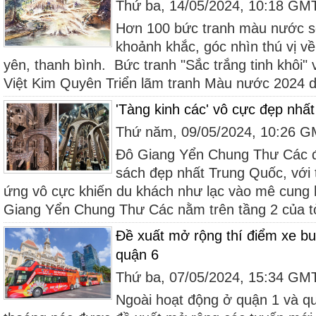
Thứ ba, 14/05/2024, 10:18 GM
Hơn 100 bức tranh màu nước số
khoảnh khắc, góc nhìn thú vị v
yên, thanh bình. Bức tranh "Sắc trắng tinh khôi"
Việt Kim Quyên Triển lãm tranh Màu nước 2024 do
'Tàng kinh các' vô cực đẹp nhấ
Thứ năm, 09/05/2024, 10:26 
Đô Giang Yển Chung Thư Các đ
sách đẹp nhất Trung Quốc, với t
ứng vô cực khiến du khách như lạc vào mê cung 
Giang Yển Chung Thư Các nằm trên tầng 2 của t
Đề xuất mở rộng thí điểm xe buý
quận 6
Thứ ba, 07/05/2024, 15:34 GM
Ngoài hoạt động ở quận 1 và qu