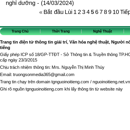
nghỉ dưỡng - (14/03/2024)
«
Bắt đầu
Lùi
1
2
3
4
5
6
7
8
9
10
Tiế
Trang Chủ
Thời Trang
Nghệ Thuật
Trang tin điện tử thông tin giải trí, Văn hóa nghệ thuật, Người n
tiếng
Giấy phép ICP số 18/GP-TTĐT - Sở Thông tin & Truyền thông TP.
cấp ngày 23/3/2015
Chịu trách nhiệm thông tin: Mrs. Nguyễn Thị Minh Thúy
Email:
truongsonmedia365@gmail.com
Trang tin chạy trên domain
tgnguoinoitieng.com
/
nguoinoitieng.net.vn
Ghi rõ nguồn
tgnguoinoitieng.com
khi lấy thông tin từ website này