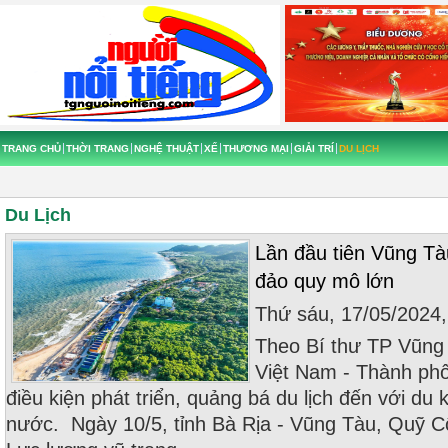
TRANG CHỦ
THỜI TRANG
NGHỆ THUẬT
XẾ
THƯƠNG MẠI
GIẢI TRÍ
DU LỊCH
Du Lịch
Lần đầu tiên Vũng Tàu
đảo quy mô lớn
Thứ sáu, 17/05/2024
Theo Bí thư TP Vũng 
Việt Nam - Thành ph
điều kiện phát triển, quảng bá du lịch đến với du
nước. Ngày 10/5, tỉnh Bà Rịa - Vũng Tàu, Quỹ C