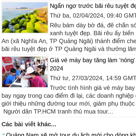
Ngẩn ngơ trước bãi rêu tuyệt đ
Thứ ba, 02/04/2024, 09:40 GM
Rêu bám dày bờ đá, đê chắn s
xanh tuyệt đẹp. Bãi rêu ấy biế
An (xã Nghĩa An, TP Quảng Ngãi) thành điểm che
bãi rêu tuyệt đẹp ở TP Quảng Ngãi và thưởng lã
Giá vé máy bay tăng làm 'nóng'
2024
Thứ tư, 27/03/2024, 14:59 GM
Trước tình hình giá vé máy ba
bay ngay trong cao điểm đi lại, các doanh nghiệp
giới thiệu những đường tour mới, giảm phụ thuộ
Người dân TP.HCM tranh thủ mua tour...
Các bài viết khác...
Quảng Nam sẽ mở tour du lịch mới cho dòng k