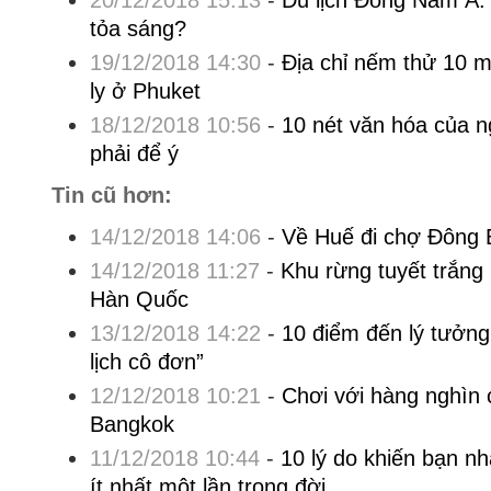
20/12/2018 15:13
-
Du lịch Đông Nam Á: 
tỏa sáng?
19/12/2018 14:30
-
Địa chỉ nếm thử 10 
ly ở Phuket
18/12/2018 10:56
-
10 nét văn hóa của 
phải để ý
Tin cũ hơn:
14/12/2018 14:06
-
Về Huế đi chợ Đông 
14/12/2018 11:27
-
Khu rừng tuyết trắng 
Hàn Quốc
13/12/2018 14:22
-
10 điểm đến lý tưởng
lịch cô đơn”
12/12/2018 10:21
-
Chơi với hàng nghìn 
Bangkok
11/12/2018 10:44
-
10 lý do khiến bạn nh
ít nhất một lần trong đời