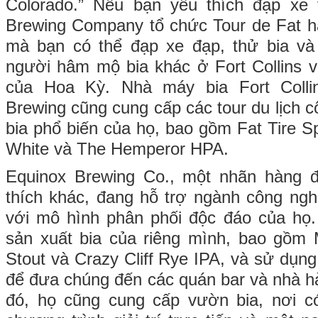
Colorado.” Nếu bạn yêu thích đạp xe
Brewing Company tổ chức Tour de Fat h
mà bạn có thể đạp xe đạp, thử bia v
người hâm mộ bia khác ở Fort Collins 
của Hoa Kỳ. Nhà máy bia Fort Coll
Brewing cũng cung cấp các tour du lịch 
bia phổ biến của họ, bao gồm Fat Tire S
White và The Hemperor HPA.
Equinox Brewing Co., một nhãn hàng 
thích khác, đang hỗ trợ ngành công ngh
với mô hình phân phối độc đáo của họ.
sản xuất bia của riêng mình, bao gồm 
Stout và Crazy Cliff Rye IPA, và sử dụn
để đưa chúng đến các quán bar và nhà 
đó, họ cũng cung cấp vườn bia, nơi có