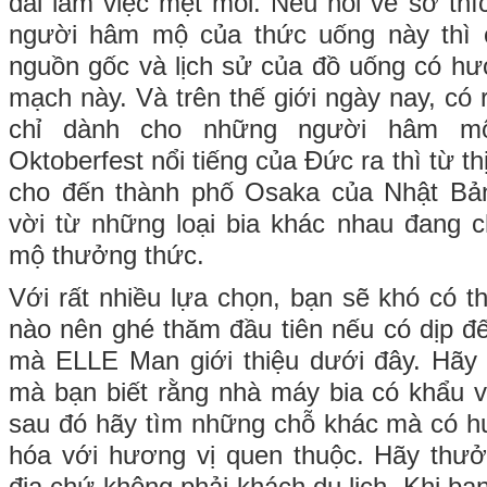
dài làm việc mệt mỏi. Nếu nói về sở thí
người hâm mộ của thức uống này thì 
nguồn gốc và lịch sử của đồ uống có hươ
mạch này. Và trên thế giới ngày nay, có r
chỉ dành cho những người hâm mộ
Oktoberfest nổi tiếng của Đức ra thì từ th
cho đến thành phố Osaka của Nhật Bản
vời từ những loại bia khác nhau đang
mộ thưởng thức.
Với rất nhiều lựa chọn, bạn sẽ khó có t
nào nên ghé thăm đầu tiên nếu có dịp đế
mà ELLE Man giới thiệu dưới đây. Hãy
mà bạn biết rằng nhà máy bia có khẩu 
sau đó hãy tìm những chỗ khác mà có h
hóa với hương vị quen thuộc. Hãy thư