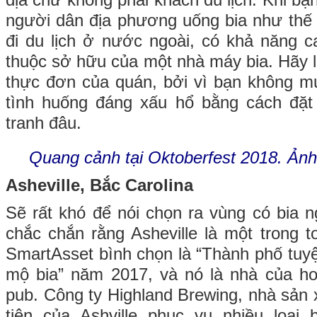
địa chứ không phải khách du lịch. Khi bạ
người dân địa phương uống bia như thế 
đi du lịch ở nước ngoài, có khả năng 
thuộc sở hữu của một nhà máy bia. Hãy l
thực đơn của quán, bởi vì bạn không m
tình huống đáng xấu hổ bằng cách đặt 
tranh đâu.
Quang cảnh tại Oktoberfest 2018. Ảnh
Asheville, Bắc Carolina
Sẽ rất khó để nói chọn ra vùng có bia
chắc chắn rằng Asheville là một trong t
SmartAsset bình chọn là “Thành phố tuy
mộ bia” năm 2017, và nó là nhà của h
pub. Công ty Highland Brewing, nhà sản 
tiên của Ashville phục vụ nhiều loại 