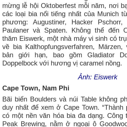
mừng lễ hội Oktoberfest mỗi năm, nơi b
các loại bia nổi tiếng nhất của Munich 
phương: Augustiner, Hacker Pschorr,
Paulaner và Spaten. Không thể đến O
thăm Eiswerk, một nhà máy vi sinh có tr
về bia Kalthopfungsverfahren, Märzen, 
bản giới hạn, bao gồm Gladiator Dop
Doppelbock với hương vị caramel nồng.
Ảnh: Eiswerk
Cape Town, Nam Phi
Bãi biển Boulders và núi Table không p
duy nhất để xem ở Cape Town. “Thành
có một nền văn hóa bia đa dạng. Công ty
Peak Brewing, nằm ở ngoại ô Goodwoo