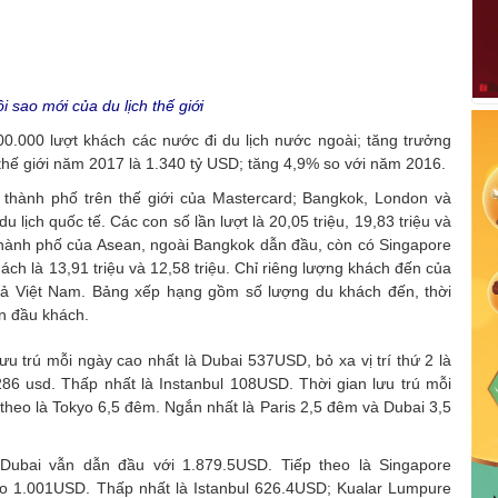
i sao mới của du lịch thế giới
000 lượt khách các nước đi du lịch nước ngoài; tăng trưởng
thế giới năm 2017 là 1.340 tỷ USD; tăng 4,9% so với năm 2016.
2 thành phố trên thế giới của Mastercard; Bangkok, London và
 lịch quốc tế. Các con số lần lượt là 20,05 triệu, 19,83 triệu và
 thành phố của Asean, ngoài Bangkok dẫn đầu, còn có Singapore
ch là 13,91 triệu và 12,58 triệu. Chỉ riêng lượng khách đến của
ả Việt Nam. Bảng xếp hạng gồm số lượng du khách đến, thời
ên đầu khách.
ưu trú mỗi ngày cao nhất là Dubai 537USD, bỏ xa vị trí thứ 2 là
86 usd. Thấp nhất là Instanbul 108USD. Thời gian lưu trú mỗi
 theo là Tokyo 6,5 đêm. Ngắn nhất là Paris 2,5 đêm và Dubai 3,5
, Dubai vẫn dẫn đầu với 1.879.5USD. Tiếp theo là Singapore
o 1.001USD. Thấp nhất là Istanbul 626.4USD; Kualar Lumpure