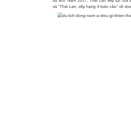
du lịch. Năm 2017, Thái Lan tiếp tục tỏa 
và “Thái Lan, xếp hạng 4 toàn cầu” về doa