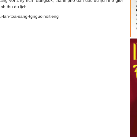
sáng với 2 kỳ tích “Bangkok, thành phố dẫn đầu du lịch thế giới”
nh thu du lịch.