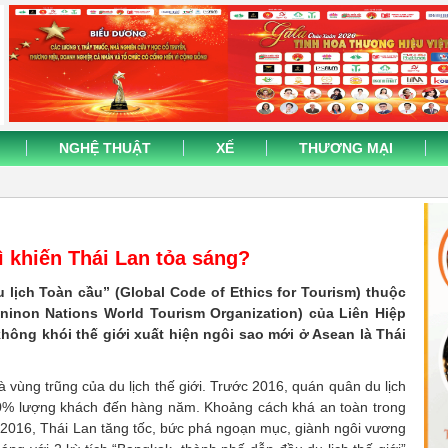
NGHỆ THUẬT
XẾ
THƯƠNG MẠI
ì khiến Thái Lan tỏa sáng?
ịch Toàn cầu” (Global Code of Ethics for Tourism) thuộc
ninon Nations World Tourism Organization) của Liên Hiệp
ông khói thế giới xuất hiện ngôi sao mới ở Asean là Thái
à vùng trũng của du lịch thế giới. Trước 2016, quán quân du lịch
20% lượng khách đến hàng năm. Khoảng cách khá an toàn trong
2016, Thái Lan tăng tốc, bức phá ngoạn mục, giành ngôi vương