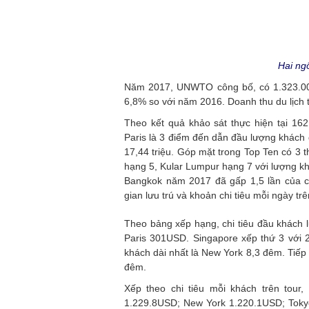
Hai ngô
Năm 2017, UNWTO công bố, có 1.323.000.
6,8% so với năm 2016. Doanh thu du lịch 
Theo kết quả khảo sát thực hiện tại 16
Paris là 3 điểm đến dẫn đầu lượng khách du
17,44 triệu. Góp mặt trong Top Ten có 3
hạng 5, Kular Lumpur hạng 7 với lượng khá
Bangkok năm 2017 đã gấp 1,5 lần của c
gian lưu trú và khoản chi tiêu mỗi ngày tr
Theo bảng xếp hạng, chi tiêu đầu khách l
Paris 301USD. Singapore xếp thứ 3 với 2
khách dài nhất là New York 8,3 đêm. Tiếp
đêm.
Xếp theo chi tiêu mỗi khách trên tour
1.229.8USD; New York 1.220.1USD; Toky