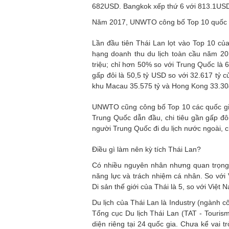
682USD. Bangkok xếp thứ 6 với 813.1USD 
Năm 2017, UNWTO công bố Top 10 quốc g
Lần đầu tiên Thái Lan lọt vào Top 10 củ
hạng doanh thu du lịch toàn cầu năm 2
triệu; chỉ hơn 50% so với Trung Quốc là 6
gấp đôi là 50,5 tỷ USD so với 32.617 tỷ 
khu Macau 35.575 tỷ và Hong Kong 33.304
UNWTO cũng công bố Top 10 các quốc gia c
Trung Quốc dẫn đầu, chi tiêu gần gấp đôi
người Trung Quốc đi du lịch nước ngoài, 
Điều gì làm nên kỳ tích Thái Lan?
Có nhiều nguyên nhân nhưng quan trọng 
năng lực và trách nhiệm cá nhân. So với
Di sản thế giới của Thái là 5, so với Việ
Du lịch của Thái Lan là Industry (ngành c
Tổng cục Du lịch Thái Lan (TAT - Tourism
diện riêng tại 24 quốc gia. Chưa kể vai 