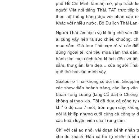
phố Hồ Chí Minh làm hội sở, phụ trách lu
người Việt nói tiếng Thái. TAT trực tiế
theo hệ thống hàng dọc với phân cấp nh
Khác với nhiều nước, Bộ Du lịch Thái Lan
Người Thái làm dịch vụ không chê vào đâ
ai cũng vậy nên ra sức chiều chuộng, ch
mua sắm. Giá tour Thái cực rẻ vì các điể
dùng ngoại tệ, chi tiêu mua sắm thả dàn
hành tìm mọi cách kéo khách đến và tiê
sắm, thư giãn, làm đẹp… của người Thái.
quê thứ hai của mình vậy.
Sextour ở Thái không có đối thủ. Shoppin
các show diễn hoành tráng, các làng vă
Baan Tong Luang (làng Cổ dài) ở Chieng 
không ai theo kịp. Tôi đã đưa cả công ty
khỉ” ở độ cao 7 mét, trên ngọn cây, không
nói là khiếp nhưng cuối cùng cả công ty 
các huấn luyện viên của Trung tâm.
Chỉ với cái ao nhỏ, vài đoạn kênh nhân 
cho du khách. Đàn cá tra tự nhiên ở sô