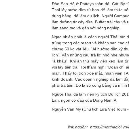
Đảo San Hô ở Pattaya toàn đá. Cát lấy t
Thái lấy nước dừa từ hoa để làm thức uố
đụng hàng, để làm du lịch. Người Campuch
làm đường từ cây dừa. Buffet trái cây và
làm sáng tạo và gắn với nông nghiệp.
Ngạc nhiên nhất là cách người Thái tận d
trùng trong các resort và khách sạn cao c
chừng 50 kg vật liệu. “Ai hướng dẫn kỹ th
lịch”. Vẫn những câu trả lời nhỏ nhẹ nh
"á khẩu". Khi ăn thử mấy viên kẹo làm t
vội lấy tiền trả. Tôi thầm nghĩ “Đoàn ch
mà!”. Thấy tôi tròn xoe mắt, nhân viên T
kinh doanh. Các doanh nghiệp đã làm đầ
phải trả tiền. Đó là sự công bằng và minh 
Người Thái đã làm nên kỳ tích Du lịch 20
Lan, ngọn cờ đầu của Đông Nam Á.
Nguyễn Văn Mỹ (Chủ tịch Lửa Việt Tours 
link nguồn: https://motthegioi.vn