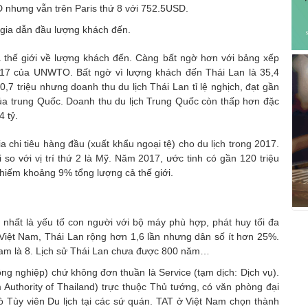
nhưng vẫn trên Paris thứ 8 với 752.5USD.
ia dẫn đầu lượng khách đến.
a thế giới về lượng khách đến. Càng bất ngờ hơn với bảng xếp
017 của UNWTO. Bất ngờ vì lượng khách đến Thái Lan là 35,4
0,7 triệu nhưng doanh thu du lịch Thái Lan tỉ lệ nghịch, đạt gần
của trung Quốc. Doanh thu du lịch Trung Quốc còn thấp hơn đặc
 tỷ.
hi tiêu hàng đầu (xuất khẩu ngoại tệ) cho du lịch trong 2017.
 so với vị trí thứ 2 là Mỹ. Năm 2017, ước tinh có gần 120 triệu
chiếm khoảng 9% tổng lượng cả thế giới.
nhất là yếu tố con người với bộ máy phù hợp, phát huy tối đa
 Việt Nam, Thái Lan rộng hơn 1,6 lần nhưng dân số ít hơn 25%.
t Nam là 8. Lịch sử Thái Lan chưa được 800 năm…
ông nghiệp) chứ không đơn thuần là Service (tạm dịch: Dịch vụ).
 Authority of Thailand) trực thuộc Thủ tướng, có văn phòng đại
trò Tùy viên Du lịch tại các sứ quán. TAT ở Việt Nam chọn thành