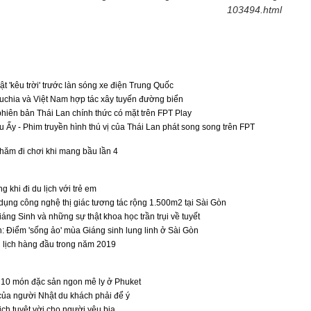
103494.html
t 'kêu trời' trước làn sóng xe điện Trung Quốc
chia và Việt Nam hợp tác xây tuyến đường biển
phiên bản Thái Lan chính thức có mặt trên FPT Play
 Ấy - Phim truyền hình thú vị của Thái Lan phát song song trên FPT
hăm đi chơi khi mang bầu lần 4
g khi đi du lịch với trẻ em
g dụng công nghệ thị giác tương tác rộng 1.500m2 tại Sài Gòn
áng Sinh và những sự thật khoa học trần trụi về tuyết
n: Điểm 'sống ảo' mùa Giáng sinh lung linh ở Sài Gòn
 lịch hàng đầu trong năm 2019
 10 món đặc sản ngon mê ly ở Phuket
của người Nhật du khách phải để ý
ịch tuyệt vời cho người yêu bia