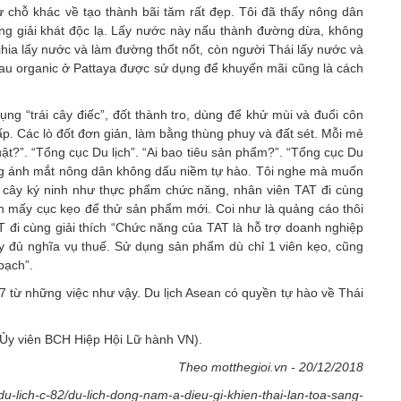
ừ chỗ khác về tạo thành bãi tăm rất đẹp. Tôi đã thấy nông dân
ng giải khát độc lạ. Lấy nước này nấu thành đường dừa, không
ia lấy nước và làm đường thốt nốt, còn người Thái lấy nước và
 rau organic ở Pattaya được sử dụng để khuyến mãi cũng là cách
ụng “trái cây điếc”, đốt thành tro, dùng để khử mùi và đuổi côn
ấp. Các lò đốt đơn giản, làm bằng thùng phuy và đất sét. Mỗi mẻ
uật?”. “Tổng cục Du lịch”. “Ai bao tiêu sản phẩm?”. “Tổng cục Du
ưng ánh mắt nông dân không dấu niềm tự hào. Tôi nghe mà muốn
ừ cây ký ninh như thực phẩm chức năng, nhân viên TAT đi cùng
ỉ ăn mấy cục kẹo để thử sản phẩm mới. Coi như là quảng cáo thôi
AT đi cùng giải thích “Chức năng của TAT là hỗ trợ doanh nghiệp
y đủ nghĩa vụ thuế. Sử dụng sản phẩm dù chỉ 1 viên kẹo, cũng
bạch”.
17 từ những việc như vậy. Du lịch Asean có quyền tự hào về Thái
-Ủy viên BCH Hiệp Hội Lữ hành VN).
Theo motthegioi.vn - 20/12/2018
/du-lich-c-82/du-lich-dong-nam-a-dieu-gi-khien-thai-lan-toa-sang-