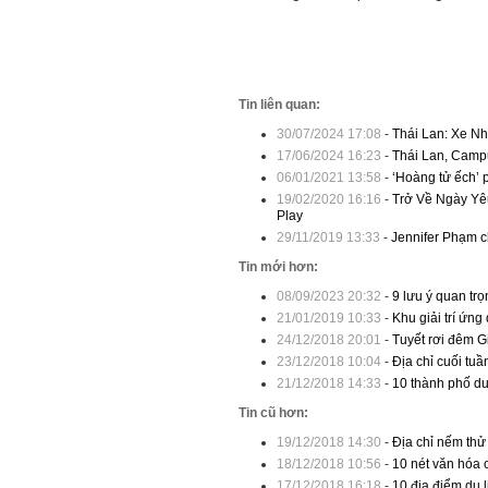
Tin liên quan:
30/07/2024 17:08
-
Thái Lan: Xe Nhậ
17/06/2024 16:23
-
Thái Lan, Campu
06/01/2021 13:58
-
‘Hoàng tử ếch’ 
19/02/2020 16:16
-
Trở Về Ngày Yêu
Play
29/11/2019 13:33
-
Jennifer Phạm c
Tin mới hơn:
08/09/2023 20:32
-
9 lưu ý quan trọn
21/01/2019 10:33
-
Khu giải trí ứn
24/12/2018 20:01
-
Tuyết rơi đêm Gi
23/12/2018 10:04
-
Địa chỉ cuối tuầ
21/12/2018 14:33
-
10 thành phố du
Tin cũ hơn:
19/12/2018 14:30
-
Địa chỉ nếm thử
18/12/2018 10:56
-
10 nét văn hóa 
17/12/2018 16:18
-
10 địa điểm du l