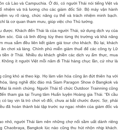
ôn cả Lào và Campuchia. Ở đó, có người Thái nói tiếng Việt và
p bổ nhiệm và trả lương cho các giám đốc Sở. Bộ máy vận hành
iệm vụ rõ ràng, chức năng cụ thể và trách nhiệm minh bạch.
 chỉ là cơ quan tham mưu, giúp việc cho Thủ tướng.
u được. Khách đến Thái là của người Thái, sử dụng dịch vụ của
ăm sóc. Giá cả linh động tùy theo từng thị trường và khả năng
m mua sắm đều liên kết giảm giá tour cho khách. Bù lại, khách
, ăn chơi xả láng. Chính phủ miễn giảm thuế để các công ty Lữ
u tiền ở Thái. Nhiều du khách ghiền các dịch vụ ẩm thực, mua
 Không ít người Việt mỗi năm đi Thái hàng chục lần, cứ như là
g cũng khó ai theo kịp. Họ làm văn hóa cũng ăn đứt thiên hạ với
n hóa, làng nghề độc đáo mà Siam Paragon Show ở Bangkok và
Mai là minh chứng. Người Thái tổ chức Outdoor Trainning cũng
 đến tham gia tại Trung tâm Huấn luyện Hoàng gia Thái. “Đi cầu
 có tay vịn là trò chơi vô đối, chưa ai bắt chước được. Sợ, phải
đều đã hoàn thành bài tập trước sự ngạc nhiên của giám đốc và
tạo nhỏ, người Thái làm nên những chợ nổi sầm uất dành riêng
ng Chaobraya, Bangkok lúc nào cũng thu hút nhộn nhịp khách.