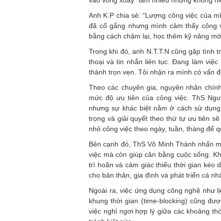
vào vòng xoáy “làm nhiều nhưng không hiệ
Anh K.P chia sẻ: “Lượng công việc của mìn
đã cố gắng nhưng mình cảm thấy công vi
bằng cách chậm lại, học thêm kỹ năng mới
Trong khi đó, anh N.T.T.N cũng gặp tình t
thoại và tin nhắn liên tục. Đang làm việ
thành trọn vẹn. Tôi nhận ra mình có vấn đ
Theo các chuyên gia, nguyên nhân chính 
mức độ ưu tiên của công việc. ThS Ngu
nhưng sự khác biệt nằm ở cách sử dụng t
trọng và giải quyết theo thứ tự ưu tiên 
nhỏ công việc theo ngày, tuần, tháng để q
Bên cạnh đó, ThS Võ Minh Thành nhấn mạn
việc mà còn giúp cân bằng cuộc sống. Khi
trì hoãn và cảm giác thiếu thời gian kéo d
cho bản thân, gia đình và phát triển cá nh
Ngoài ra, việc ứng dụng công nghệ như l
khung thời gian (time-blocking) cũng đượ
việc nghỉ ngơi hợp lý giữa các khoảng thờ