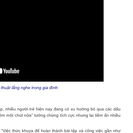
 thuật lắng nghe trong gia đình:
ập, nhiều người trẻ hiện nay đang có xu hướng bỏ qua các dấu
hêm một chút nữa” tưởng chừng tích cực nhưng lại tiềm ẩn nhiều
Việc thức khuya để hoàn thành bài tập và công việc gần như