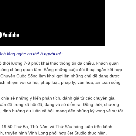
ách lắng nghe cơ thể ở người trẻ:
thời lượng 7-9 phút khai thác thông tin đa chiều, khách quan
 công chúng quan tâm. Bằng những cuộc đối thoại ngắn kết hợp
 Chuyện Cuộc Sống làm khơi gợi lên những chủ đề đang được
ách nhiệm với xã hội, pháp luật, pháp lý, văn hóa, an toàn sống
ia sẻ những ý kiến phân tích, đánh giá từ các chuyên gia,
vấn đề trong xã hội đã, đang và sẽ diễn ra. Đồng thời, chương
n, định hướng dư luận xã hội, mang đến những kỳ vọng về sự tốt
 19:50 Thứ Ba, Thứ Năm và Thứ Sáu hàng tuần trên kênh
, truyền hình Vĩnh Long phối hợp Jet Studio thực hiện.