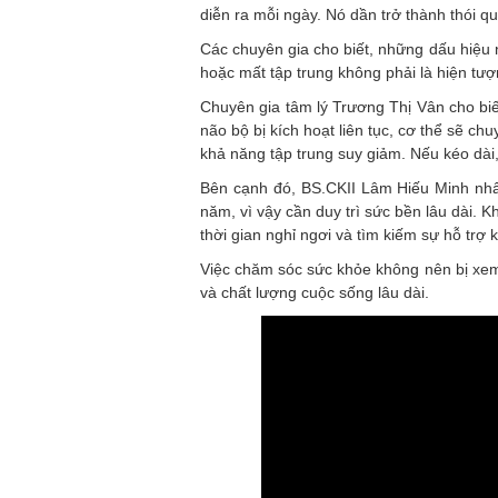
diễn ra mỗi ngày. Nó dần trở thành thói q
Các chuyên gia cho biết, những dấu hiệu 
hoặc mất tập trung không phải là hiện tư
Chuyên gia tâm lý Trương Thị Vân cho biế
não bộ bị kích hoạt liên tục, cơ thể sẽ chu
khả năng tập trung suy giảm. Nếu kéo dài
Bên cạnh đó, BS.CKII Lâm Hiếu Minh nhấ
năm, vì vậy cần duy trì sức bền lâu dài. K
thời gian nghỉ ngơi và tìm kiếm sự hỗ trợ k
Việc chăm sóc sức khỏe không nên bị xem 
và chất lượng cuộc sống lâu dài.