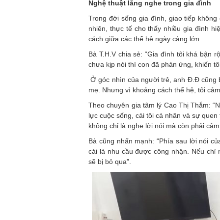
Nghệ thuật lắng nghe trong gia đình
Trong đời sống gia đình, giao tiếp không 
nhiên, thực tế cho thấy nhiều gia đình h
cách giữa các thế hệ ngày càng lớn.
Bà T.H.V chia sẻ: “Gia đình tôi khá bận 
chưa kịp nói thì con đã phản ứng, khiến tô
Ở góc nhìn của người trẻ, anh Đ.Đ cũng b
mẹ. Nhưng vì khoảng cách thế hệ, tôi cảm
Theo chuyên gia tâm lý Cao Thị Thắm: “Nh
lực cuộc sống, cái tôi cá nhân và sự quen
không chỉ là nghe lời nói mà còn phải cả
Bà cũng nhấn mạnh: “Phía sau lời nói củ
cái là nhu cầu được công nhận. Nếu chỉ
sẽ bị bỏ qua”.