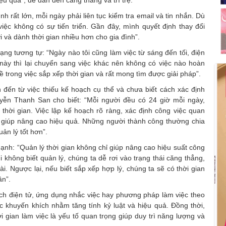
u quả”, dễ dẫn đến căng thẳng và trì trệ.
h rất lớn, mỗi ngày phải liên tục kiểm tra email và tin nhắn. Dù
ệc không có sự tiến triển. Gần đây, mình quyết định thay đổi
 và dành thời gian nhiều hơn cho gia đình”.
rạng tương tự: “Ngày nào tôi cũng làm việc từ sáng đến tối, điện
c này thì lại chuyển sang việc khác nên không có việc nào hoàn
ề trong việc sắp xếp thời gian và rất mong tìm được giải pháp”.
đến từ việc thiếu kế hoạch cụ thể và chưa biết cách xác định
yễn Thanh San cho biết: “Mỗi người đều có 24 giờ mỗi ngày,
hời gian. Việc lập kế hoạch rõ ràng, xác định công việc quan
sẽ giúp nâng cao hiệu quả. Những người thành công thường chia
uản lý tốt hơn”.
h: “Quản lý thời gian không chỉ giúp nâng cao hiệu suất công
 không biết quản lý, chúng ta dễ rơi vào trạng thái căng thẳng,
ài. Ngược lại, nếu biết sắp xếp hợp lý, chúng ta sẽ có thời gian
ân”.
ịch điện tử, ứng dụng nhắc việc hay phương pháp làm việc theo
c khuyến khích nhằm tăng tính kỷ luật và hiệu quả. Đồng thời,
i gian làm việc là yếu tố quan trọng giúp duy trì năng lượng và