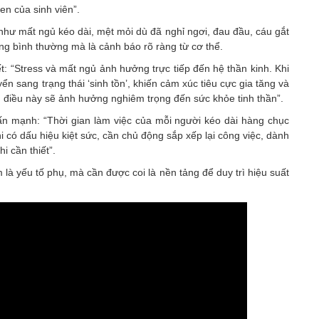
uen của sinh viên”.
như mất ngủ kéo dài, mệt mỏi dù đã nghỉ ngơi, đau đầu, cáu gắt
ợng bình thường mà là cảnh báo rõ ràng từ cơ thể.
t: “Stress và mất ngủ ảnh hưởng trực tiếp đến hệ thần kinh. Khi
yển sang trạng thái ‘sinh tồn’, khiến cảm xúc tiêu cực gia tăng và
, điều này sẽ ảnh hưởng nghiêm trọng đến sức khỏe tinh thần”.
n mạnh: “Thời gian làm việc của mỗi người kéo dài hàng chục
hi có dấu hiệu kiệt sức, cần chủ động sắp xếp lại công việc, dành
hi cần thiết”.
là yếu tố phụ, mà cần được coi là nền tảng để duy trì hiệu suất