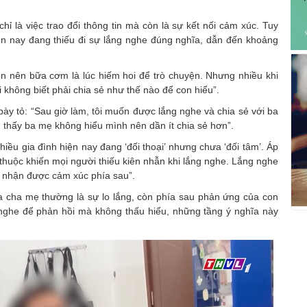
chỉ là việc trao đổi thông tin mà còn là sự kết nối cảm xúc. Tuy
iện nay đang thiếu đi sự lắng nghe đúng nghĩa, dẫn đến khoảng
rộn nên bữa cơm là lúc hiếm hoi để trò chuyện. Nhưng nhiều khi
i không biết phải chia sẻ như thế nào để con hiểu”.
ày tỏ: “Sau giờ làm, tôi muốn được lắng nghe và chia sẻ với ba
 thấy ba mẹ không hiểu mình nên dần ít chia sẻ hơn”.
iều gia đình hiện nay đang ‘đối thoại’ nhưng chưa ‘đối tâm’. Áp
 thuộc khiến mọi người thiếu kiên nhẫn khi lắng nghe. Lắng nghe
m nhận được cảm xúc phía sau”.
a cha mẹ thường là sự lo lắng, còn phía sau phản ứng của con
 nghe để phản hồi mà không thấu hiểu, những tầng ý nghĩa này