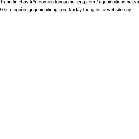
Trang tin chạy trên domain
tgnguoinoitieng.com
/
nguoinoitieng.net.vn
Ghi rõ nguồn
tgnguoinoitieng.com
khi lấy thông tin từ website này