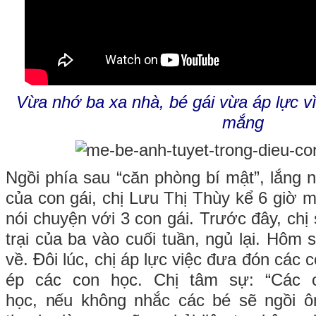
Vừa nhớ ba xa nhà, bé gái vừa áp lực v
mắng
Ngồi phía sau “căn phòng bí mật”, lắng 
của con gái, chị Lưu Thị Thùy kể 6 giờ m
nói chuyện với 3 con gái. Trước đây, ch
trại của ba vào cuối tuần, ngủ lại. Hôm 
về. Đôi lúc, chị áp lực việc đưa đón các
ép các con học. Chị tâm sự: “Các 
học, nếu không nhắc các bé sẽ ngồi ôm