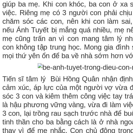
giúp ba mẹ. Khi con khóc, ba con ở xa 
việc. Riêng mẹ có 3 người con phải chịu
chăm sóc các con, nên khi con làm sai,
nếu Ánh Tuyết bị mắng quá nhiều, mẹ nê
mẹ cũng trấn an vì con mang tâm lý nh
con không tập trung học. Mong gia đình 
mọi thứ yên ổn để ba về nhà sớm hơn với
Tiến sĩ tâm lý Bùi Hồng Quân nhận định 
cảm xúc, áp lực của một người vợ vừa đ
sóc 3 con và kiêm thêm công việc tay tr
là hậu phương vững vàng, vừa đi làm việ
3 con, lại trồng rau sạch trước nhà để b
tinh thần cho ba bằng cách là ở nhà ngo
thay vì để mẹ nhắc. Con chủ động trong 