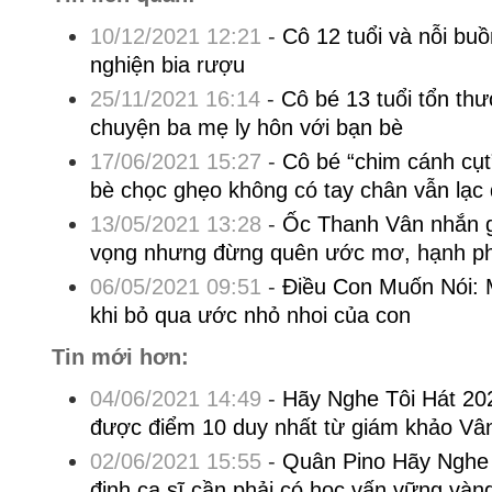
10/12/2021 12:21
-
Cô 12 tuổi và nỗi buồ
nghiện bia rượu
25/11/2021 16:14
-
Cô bé 13 tuổi tổn thư
chuyện ba mẹ ly hôn với bạn bè
17/06/2021 15:27
-
Cô bé “chim cánh cụt
bè chọc ghẹo không có tay chân vẫn lạc 
13/05/2021 13:28
-
Ốc Thanh Vân nhắn g
vọng nhưng đừng quên ước mơ, hạnh ph
06/05/2021 09:51
-
Điều Con Muốn Nói: M
khi bỏ qua ước nhỏ nhoi của con
Tin mới hơn:
04/06/2021 14:49
-
Hãy Nghe Tôi Hát 20
được điểm 10 duy nhất từ giám khảo Vâ
02/06/2021 15:55
-
Quân Pino Hãy Nghe 
định ca sĩ cần phải có học vấn vững vàn