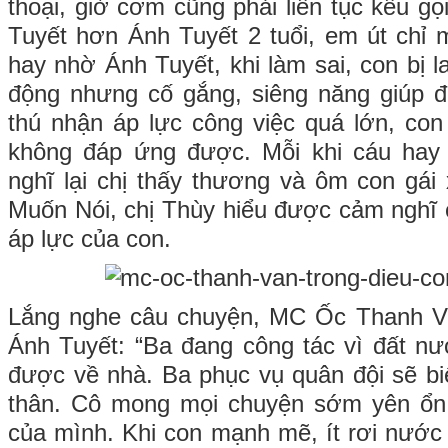
thoại, giờ cơm cũng phải liên tục kêu gọ
Tuyết hơn Ánh Tuyết 2 tuổi, em út chỉ 
hay nhờ Ánh Tuyết, khi làm sai, con bị l
động nhưng cố gắng, siêng năng giúp đ
thú nhận áp lực công việc quá lớn, con
không đáp ứng được. Mỗi khi cáu hay
nghĩ lại chị thấy thương và ôm con gái 
Muốn Nói, chị Thùy hiểu được cảm nghĩ
áp lực của con.
Lắng nghe câu chuyện, MC Ốc Thanh Vâ
Ánh Tuyết: “Ba đang công tác vì đất nư
được về nhà. Ba phục vụ quân đội sẽ b
thân. Cô mong mọi chuyện sớm yên ổn
của mình. Khi con mạnh mẽ, ít rơi nước