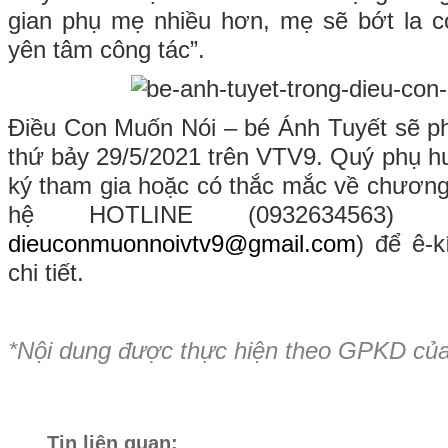
gian phụ mẹ nhiều hơn, mẹ sẽ bớt la c
yên tâm công tác”.
Điều Con Muốn Nói – bé Ánh Tuyết sẽ ph
thứ bảy 29/5/2021 trên VTV9. Quý phụ 
ký tham gia hoặc có thắc mắc về chương tr
hệ HOTLINE (0932634563)
dieuconmuonnoivtv9@gmail.com
) để ê-k
chi tiết.
*Nội dung được thực hiện theo GPKD củ
Tin liên quan: