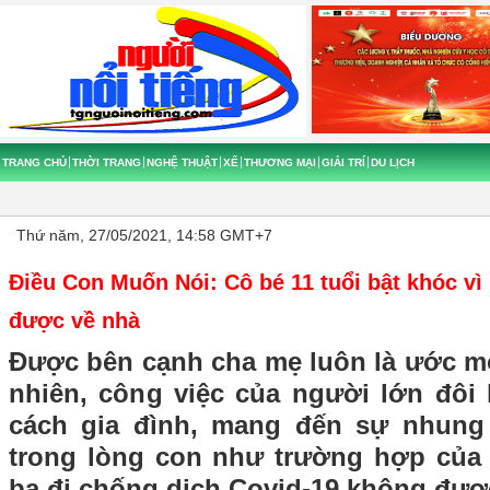
TRANG CHỦ
THỜI TRANG
NGHỆ THUẬT
XẾ
THƯƠNG MẠI
GIẢI TRÍ
DU LỊCH
Thứ năm, 27/05/2021, 14:58 GMT+7
Điều Con Muốn Nói: Cô bé 11 tuổi bật khóc vì
được về nhà
Được bên cạnh cha mẹ luôn là ước mo
nhiên, công việc của người lớn đôi
cách gia đình, mang đến sự nhung
trong lòng con như trường hợp của
ba đi chống dịch Covid-19 không đượ