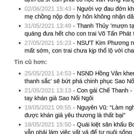
02/06/2021 15:43
-
Người vợ đau đớn khi
mẹ chồng nộp đơn ly hôn không nhận dâ
31/05/2021 13:49
-
Thanh Thủy 'mượn tạ
quáng đưa hết cho con trai Võ Tấn Phát 
27/05/2021 15:23
-
NSƯT Kim Phương nh
mất sớm, con trai chưa kịp thổ lộ với cha
Tin cũ hơn:
25/05/2021 14:53
-
NSND Hồng Vân khen 
thanh sắc' sẽ bứt phá chinh phục Sao Nố
21/05/2021 13:13
-
Con gái Chế Thanh - t
tay khán giả Sao Nối Ngôi
19/05/2021 09:55
-
Nguyên Vũ: “Làm ngh
được khán giả yêu thương là thất bại”
18/05/2021 15:50
-
Quái kiệt sân khấu B
vẫn phải làm việc vất vả để tự nuôi sống