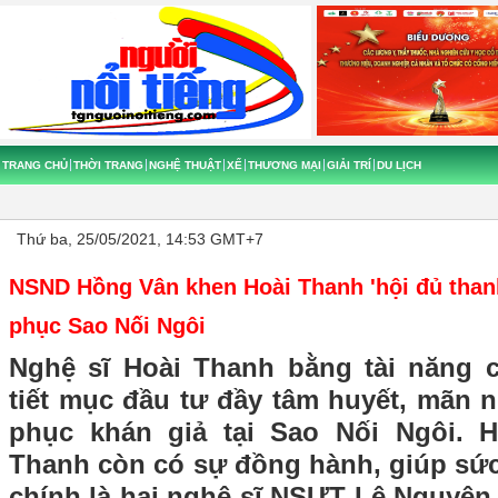
TRANG CHỦ
THỜI TRANG
NGHỆ THUẬT
XẾ
THƯƠNG MẠI
GIẢI TRÍ
DU LỊCH
Thứ ba, 25/05/2021, 14:53 GMT+7
NSND Hồng Vân khen Hoài Thanh 'hội đủ thanh
phục Sao Nối Ngôi
Nghệ sĩ Hoài Thanh bằng tài năng 
tiết mục đầu tư đầy tâm huyết, mãn 
phục khán giả tại Sao Nối Ngôi. H
Thanh còn có sự đồng hành, giúp sức
chính là hai nghệ sĩ NSƯT Lê Nguyên