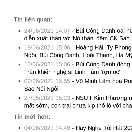
Tin liên quan:
24/06/2021 14:07
-
Bùi Công Danh oai h
diễn xuất thần vở 'Nỏ thần' đêm CK Sao 
18/06/2021 15:06
-
Hoàng Hải, Ty Phong 
Ngôi, Bùi Công Danh, Hoài Thanh, Hà M
10/06/2021 15:06
-
Bùi Công Danh đóng 
Trần khiến nghệ sĩ Linh Tâm 'rợn óc'
09/06/2021 15:55
-
Võ Minh Lâm hóa Rom
Sao Nối Ngôi
27/05/2021 15:23
-
NSƯT Kim Phương nh
mất sớm, con trai chưa kịp thổ lộ với cha
Tin mới hơn:
04/06/2021 14:49
-
Hãy Nghe Tôi Hát 20