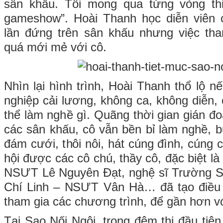
sân khấu. Tôi mong qua từng vòng th
gameshow”. Hoài Thanh học diễn viên c
lần đứng trên sân khấu nhưng việc t
quá mới mẻ với cô.
Nhìn lại hình trình, Hoài Thanh thổ lộ nế
nghiệp cải lương, không ca, không diễn,
thể làm nghề gì. Quãng thời gian gián đo
các sân khấu, cô vẫn bền bỉ làm nghề, b
đám cưới, thôi nôi, hát cúng đình, cúng
hội được các cô chú, thầy cô, đặc biệt là
NSƯT Lê Nguyên Đạt, nghệ sĩ Trường Sơ
Chí Linh – NSƯT Vân Hà… đã tạo điều 
tham gia các chương trình, để gần hơn vớ
Tại Sao Nối Ngôi, trong đêm thi đầu ti