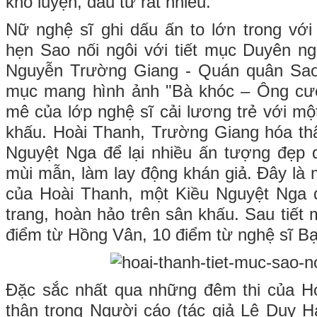
khổ luyện, đầu tư rất nhiều.
Nữ nghệ sĩ ghi dấu ấn to lớn trong vớ
hẹn Sao nối ngôi với tiết mục Duyên n
Nguyễn Trường Giang - Quán quân Sao 
mục mang hình ảnh "Bà khóc – Ông cư
mê của lớp nghệ sĩ cải lương trẻ với mộ
khấu. Hoài Thanh, Trường Giang hóa th
Nguyệt Nga để lại nhiều ấn tượng đẹp 
mùi mẫn, làm lay động khán giả. Đây là 
của Hoài Thanh, một Kiều Nguyệt Nga đ
trang, hoàn hảo trên sân khấu. Sau tiết
điểm từ Hồng Vân, 10 điểm từ nghệ sĩ B
Đặc sắc nhất qua những đêm thi của H
thân trong Người cáo (tác giả Lê Duy 