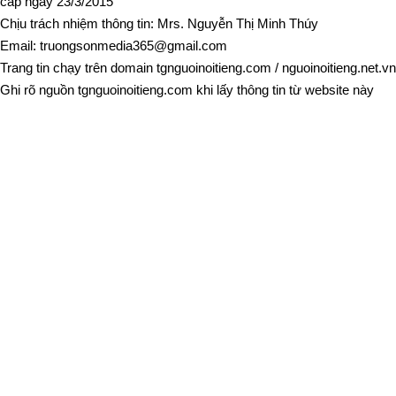
cấp ngày 23/3/2015
Chịu trách nhiệm thông tin: Mrs. Nguyễn Thị Minh Thúy
Email:
truongsonmedia365@gmail.com
Trang tin chạy trên domain
tgnguoinoitieng.com
/
nguoinoitieng.net.vn
Ghi rõ nguồn
tgnguoinoitieng.com
khi lấy thông tin từ website này