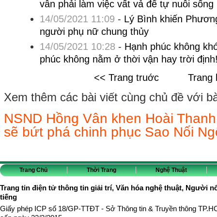
vẫn phải làm việc vất vả để tự nuôi sống
14/05/2021 11:09
-
Lý Bình khiến Phương 
người phụ nữ chung thủy
14/05/2021 10:28
-
Hạnh phúc không khó
phúc không nằm ở thời vận hay trời định
<< Trang truớc
Trang 
Xem thêm các bài viết cùng chủ đề với bài 
NSND Hồng Vân khen Hoài Thanh '
sẽ bứt phá chinh phục Sao Nối Ng
Trang Chủ
Thời Trang
Nghệ Thuật
Trang tin điện tử thông tin giải trí, Văn hóa nghệ thuật, Người n
tiếng
Giấy phép ICP số 18/GP-TTĐT - Sở Thông tin & Truyền thông TP.