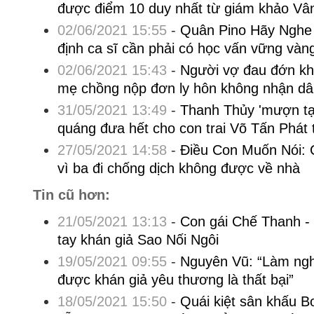
được điểm 10 duy nhất từ giám khảo Vâ
02/06/2021 15:55
-
Quân Pino Hãy Nghe 
định ca sĩ cần phải có học vấn vững vàn
02/06/2021 15:43
-
Người vợ đau đớn khi
mẹ chồng nộp đơn ly hôn không nhận dâ
31/05/2021 13:49
-
Thanh Thủy 'mượn tạ
quáng đưa hết cho con trai Võ Tấn Phát 
27/05/2021 14:58
-
Điều Con Muốn Nói: C
vì ba đi chống dịch không được về nhà
Tin cũ hơn:
21/05/2021 13:13
-
Con gái Chế Thanh - t
tay khán giả Sao Nối Ngôi
19/05/2021 09:55
-
Nguyên Vũ: “Làm ngh
được khán giả yêu thương là thất bại”
18/05/2021 15:50
-
Quái kiệt sân khấu B