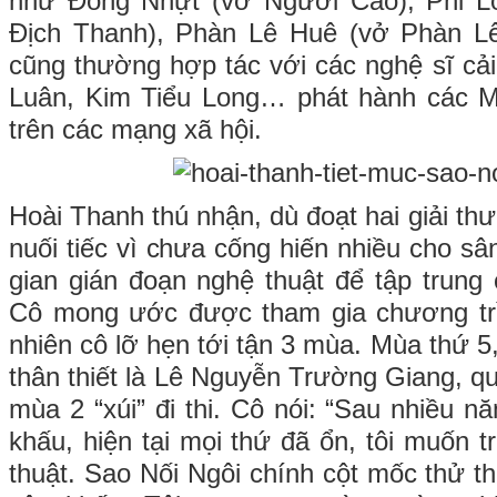
như Đông Nhựt (vở Người Cáo), Phi L
Địch Thanh), Phàn Lê Huê (vở Phàn 
cũng thường hợp tác với các nghệ sĩ c
Luân, Kim Tiểu Long… phát hành các M
trên các mạng xã hội.
Hoài Thanh thú nhận, dù đoạt hai giải t
nuối tiếc vì chưa cống hiến nhiều cho sâ
gian gián đoạn nghệ thuật để tập trung 
Cô mong ước được tham gia chương trì
nhiên cô lỡ hẹn tới tận 3 mùa. Mùa thứ 
thân thiết là Lê Nguyễn Trường Giang, q
mùa 2 “xúi” đi thi. Cô nói: “Sau nhiều 
khấu, hiện tại mọi thứ đã ổn, tôi muốn 
thuật. Sao Nối Ngôi chính cột mốc thử thá