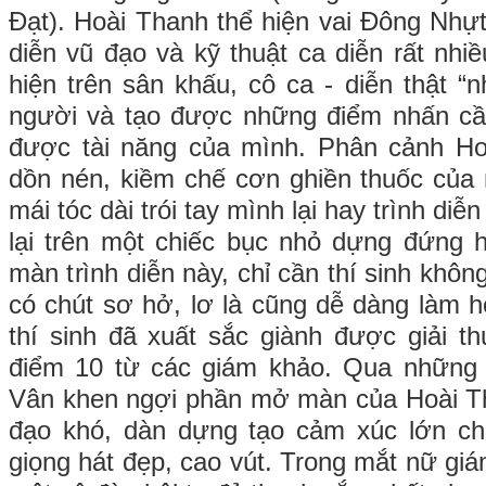
Đạt). Hoài Thanh thể hiện vai Đông Nhựt, 
diễn vũ đạo và kỹ thuật ca diễn rất nhi
hiện trên sân khấu, cô ca - diễn thật “
người và tạo được những điểm nhấn cần
được tài năng của mình. Phân cảnh Ho
dồn nén, kiềm chế cơn ghiền thuốc của
mái tóc dài trói tay mình lại hay trình diễ
lại trên một chiếc bục nhỏ dựng đứng 
màn trình diễn này, chỉ cần thí sinh không
có chút sơ hở, lơ là cũng dễ dàng làm h
thí sinh đã xuất sắc giành được giải t
điểm 10 từ các giám khảo. Qua những
Vân khen ngợi phần mở màn của Hoài Tha
đạo khó, dàn dựng tạo cảm xúc lớn cho
giọng hát đẹp, cao vút. Trong mắt nữ gi