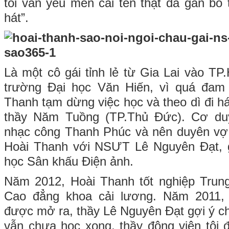
tôi vẫn yêu mến cái tên thật đã gắn bó
hát”.
Là một cô gái tỉnh lẻ từ Gia Lai vào 
trường Đại học Văn Hiến, vì quá đam
Thanh tạm dừng việc học và theo dì đi h
thầy Năm Tuồng (TP.Thủ Đức). Cơ du
nhạc công Thanh Phúc và nên duyên vợ 
Hoài Thanh với NSƯT Lê Nguyên Đạt, g
học Sân khấu Điện ảnh.
Năm 2012, Hoài Thanh tốt nghiệp Trung
Cao đẳng khoa cải lương. Năm 2011, 
được mở ra, thầy Lê Nguyên Đạt gợi ý cho 
vẫn chưa học xong, thầy động viên tôi đ