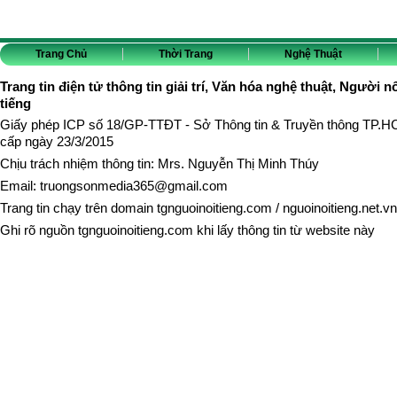
Trang Chủ
Thời Trang
Nghệ Thuật
Trang tin điện tử thông tin giải trí, Văn hóa nghệ thuật, Người n
tiếng
Giấy phép ICP số 18/GP-TTĐT - Sở Thông tin & Truyền thông TP.
cấp ngày 23/3/2015
Chịu trách nhiệm thông tin: Mrs. Nguyễn Thị Minh Thúy
Email:
truongsonmedia365@gmail.com
Trang tin chạy trên domain
tgnguoinoitieng.com
/
nguoinoitieng.net.vn
Ghi rõ nguồn
tgnguoinoitieng.com
khi lấy thông tin từ website này