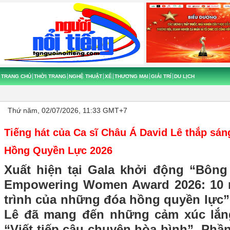
TRANG CHỦ
THỜI TRANG
NGHỆ THUẬT
XẾ
THƯƠNG MẠI
GIẢI TRÍ
DU LỊCH
Thứ năm, 02/07/2026, 11:33 GMT+7
Tiếng hát của Ca sĩ Châu Á David Lê thắp sá
Hồng Quyền Lực 2026
Xuất hiện tại Gala khởi động “Bôn
Empowering Women Award 2026: 10 n
trình của những đóa hồng quyền lực”
Lê đã mang đến những cảm xúc lắn
“Viết tiếp câu chuyện hòa bình”. Phần