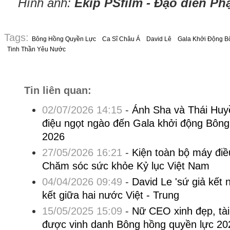
Hình ảnh:
Ekip PSfilm - Đạo diễn P
Tags:
Bông Hồng Quyền Lực
Ca Sĩ Châu Á
David Lê
Gala Khởi Động B
Tinh Thần Yêu Nước
Tin liên quan:
02/07/2026 14:15
-
Ánh Sha và Thái Huy
điệu ngọt ngào đến Gala khởi động Bôn
2026
27/05/2026 16:21
-
Kiện toàn bộ máy đi
Chăm sóc sức khỏe Kỷ lục Việt Nam
04/04/2026 09:49
-
David Le 'sứ giả kết n
kết giữa hai nước Việt - Trung
15/05/2025 15:09
-
Nữ CEO xinh đẹp, tà
được vinh danh Bông hồng quyền lực 20