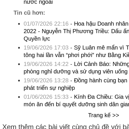
nước ngoài
Tin cũ hơn:
01/07/2026 22:16
-
Hoa hậu Doanh nhân
2022 - Nguyễn Thị Phương Triều: Dấu ấ
Quyền lực
19/06/2026 17:03
-
Sỹ Luân mê mẩn vì 
tông hai lần vẫn “phơi phới” như Bằng Ki
19/06/2026 14:22
-
Lời Cảnh Báo: Những r
phòng nghỉ dưỡng và sử dụng viên uống 
19/06/2026 13:28
-
Đồng hành cùng bạn đ
phát triển sự nghiệp
01/06/2026 15:33
-
Kính Đa Chiều: Gia v
món ăn đến bí quyết dưỡng sinh dân gia
Trang kế >>
Xem thêm các bài viết cùng chủ đề với bài 