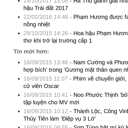
14/10/2017 13:08
-
Hà Thu giành giải nhấ
hậu Trái đất 2017
22/02/2016 14:48
-
Phạm Hương được fa
nồng nhiệt
29/10/2015 14:26
-
Hoa hậu Phạm Hương 
thơ khi trở lại trường cấp 1
Tin mới hơn:
16/09/2015 13:46
-
Nam Cường và Phươn
hợp bích' trong 'Gương mặt thân quen n
16/09/2015 11:07
-
Phim về chuyển giới, 
cử viên Oscar
16/09/2015 10:41
-
Noo Phước Thịnh 'bỏ'
tập luyện cho MV mới
16/09/2015 10:12
-
Thành Lộc, Công Vinh
Thủy Tiên làm 'Điệp vụ 3 Lờ'
16/09/2015 09:55
-
Sơn Tùng bật mí kỷ l