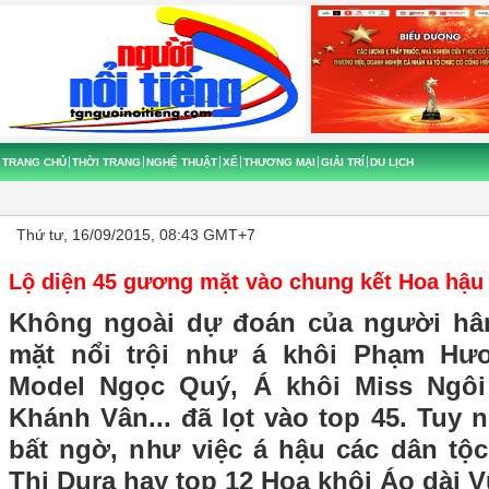
TRANG CHỦ
THỜI TRANG
NGHỆ THUẬT
XẾ
THƯƠNG MẠI
GIẢI TRÍ
DU LỊCH
Thứ tư, 16/09/2015, 08:43 GMT+7
Lộ diện 45 gương mặt vào chung kết Hoa hậu
Không ngoài dự đoán của người h
mặt nổi trội như á khôi Phạm Hươ
Model Ngọc Quý, Á khôi Miss Ngô
Khánh Vân... đã lọt vào top 45. Tuy 
bất ngờ, như việc á hậu các dân tộ
Thị Dura hay top 12 Hoa khôi Áo dài Vũ