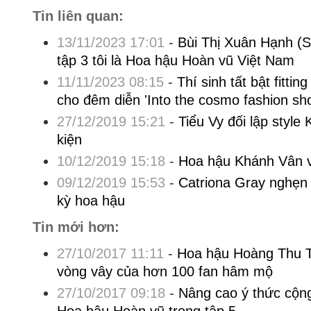
Tin liên quan:
13/11/2023 17:01
-
Bùi Thị Xuân Hạnh (S
tập 3 tôi là Hoa hậu Hoàn vũ Việt Nam
11/11/2023 08:15
-
Thí sinh tất bật fitti
cho đêm diễn 'Into the cosmo fashion sh
27/12/2019 15:21
-
Tiểu Vy đối lập style
kiện
10/12/2019 15:18
-
Hoa hậu Khánh Vân và
09/12/2019 15:53
-
Catriona Gray nghẹn 
kỳ hoa hậu
Tin mới hơn:
27/10/2017 11:11
-
Hoa hậu Hoàng Thu T
vòng vây của hơn 100 fan hâm mộ
27/10/2017 09:18
-
Nâng cao ý thức cộng