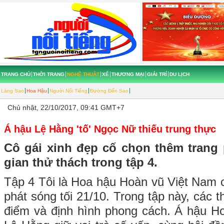
TRANG CHỦ
THỜI TRANG
NGHỆ THUẬT
XẾ
THƯƠNG MẠI
GIẢI TRÍ
DU LỊCH
Làng Sao
Hoa Hậu
Người Nổi Tiếng
Đường Đến Sao
Chủ nhật, 22/10/2017, 09:41 GMT+7
Á hậu Lệ Hằng 'tố' Ngọc Nữ thiếu trung thực
Cô gái xinh đẹp cố chọn thêm trang 
gian thử thách trong tập 4.
Tập 4 Tôi là Hoa hậu Hoàn vũ Việt Nam 
phát sóng tối 21/10. Trong tập này, các t
điểm và định hình phong cách. Á hậu H