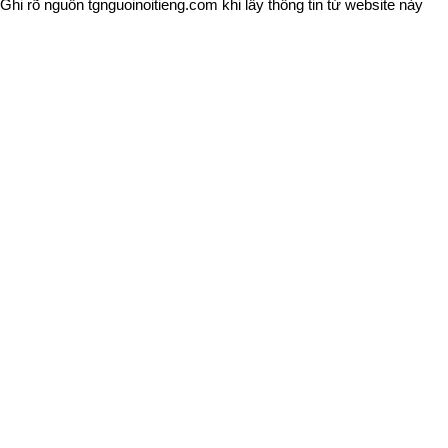
Ghi rõ nguồn
tgnguoinoitieng.com
khi lấy thông tin từ website này