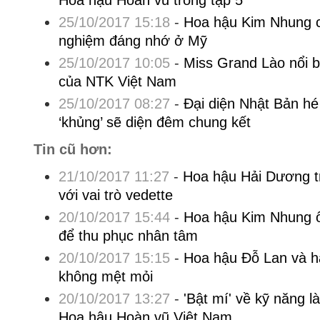
Hoa hậu Hoàn vũ trong tập 5
25/10/2017 15:18
-
Hoa hậu Kim Nhung c
nghiệm đáng nhớ ở Mỹ
25/10/2017 10:05
-
Miss Grand Lào nổi bậ
của NTK Việt Nam
25/10/2017 08:27
-
Đại diện Nhật Bản hé 
‘khủng’ sẽ diện đêm chung kết
Tin cũ hơn:
21/10/2017 11:27
-
Hoa hậu Hải Dương trì
với vai trò vedette
20/10/2017 15:44
-
Hoa hậu Kim Nhung ô
để thu phục nhân tâm
20/10/2017 15:15
-
Hoa hậu Đỗ Lan và hà
không mệt mỏi
20/10/2017 13:27
-
'Bật mí' về kỹ năng l
Hoa hậu Hoàn vũ Việt Nam