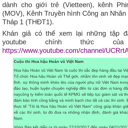
dành cho giới trẻ (Vietteen), kênh P
(MOV), Kênh Truyền hình Công an Nhân
Tháp 1 (THĐT1).
Khán giả có thể xem lại những tập đ
youtube chính thức của
https://www.youtube.com/channel/UCR
Cuộc thi Hoa hậu Hoàn vũ Việt Nam
Hoa hậu Hoàn vũ Việt Nam là cuộc thi sắc đẹp hàng đầu tại V
Tổ chức Hoa hậu Hoàn vũ Thế giới, nhằm tôn vinh vẻ đẹp mạ
lĩnh, sự thông minh khéo léo của người phụ nữ Việt Nam tron
đào tạo, huấn luyện chuyên nghiệp đến từ các đơn vị hàng đ
naycông ty kiểm toán quốc tế KPMG sẽ tiếp tục giám sát và the
đảm bảo tính công bằng và minh bạch cho tất cả các thí sinh. 
thực tế “Tôi là Hoa hậu Hoàn vũ Việt Nam” cũng giúp khán giả
về các thí sinh, từ đó đưa ra những nhận định, đánh giá kh
Nam.
Vòng Bán kết diễn ra từ ngày 27/10/2017 đến ngày 04/11/201