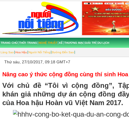
TRANG CHỦ
THỜI TRANG
NGHỆ THUẬT
XẾ
THƯƠNG MẠI
GIẢI TRÍ
DU LỊCH
Làng Sao
Hoa Hậu
Người Nổi Tiếng
Đường Đến Sao
Thứ sáu, 27/10/2017, 09:18 GMT+7
Nâng cao ý thức cộng đồng cùng thí sinh Hoa
Với chủ đề “Tôi vì cộng đồng”, T
khán giả những dự án cộng đồng đầy 
của Hoa hậu Hoàn vũ Việt Nam 2017.