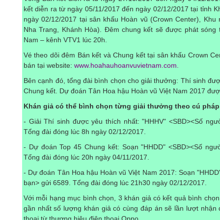
kết diễn ra từ ngày 05/11/2017 đến ngày 02/12/2017 tại tỉnh
ngày 02/12/2017 tại sân khấu Hoàn vũ (Crown Center), Khu
Nha Trang, Khánh Hòa). Đêm chung kết sẽ được phát sóng trự
Nam – kênh VTV1 lúc 20h.
Vé theo dõi đêm Bán kết và Chung kết tại sân khấu Crown C
bán tại website:
www.hoahauhoanvuvietnam.com
.
Bên cạnh đó, tổng đài bình chọn cho giải thưởng: Thí sinh đư
Chung kết. Dự đoán Tân Hoa hậu Hoàn vũ Việt Nam 2017 được
Khán giả có thể bình chọn từng giải thưởng theo cú pháp
- Giải Thí sinh được yêu thích nhất: "HHHV" <SBD><Số ngư
Tổng đài đóng lúc 8h ngày 02/12/2017.
- Dự đoán Top 45 Chung kết: Soạn "HHDD" <SBD><Số người
Tổng đài đóng lúc 20h ngày 04/11/2017.
- Dự đoán Tân Hoa hậu Hoàn vũ Việt Nam 2017: Soạn "HHDD
bạn> gửi 6589. Tổng đài đóng lúc 21h30 ngày 02/12/2017.
Với mỗi hạng mục bình chọn, 3 khán giả có kết quả bình chọ
gần nhất số lượng khán giả có cùng đáp án sẽ lần lượt nhận 
thoại từ thương hiệu điện thoại Oppo.