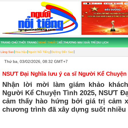
TRANG CHỦ
THỜI TRANG
NGHỆ THUẬT
XẾ
THƯƠNG MẠI
GIẢI TRÍ
DU LỊCH
Làng Sao
Hoa Hậu
Người Nổi Tiếng
Đường Đến Sao
Thứ ba, 03/02/2026, 08:32 GMT+7
NSƯT Đại Nghĩa lưu ý ca sĩ Người Kể Chuyện 
Nhận lời mời làm giám khảo khác
Người Kể Chuyện Tình 2025, NSƯT Đại
cảm thấy hào hứng bởi giá trị cảm 
chương trình đã xây dựng suốt nhiều