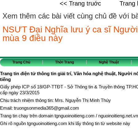
<< Trang truớc
Trang 
Xem thêm các bài viết cùng chủ đề với bài 
NSƯT Đại Nghĩa lưu ý ca sĩ Ngườ
mùa 9 điều này
Trang Chủ
Thời Trang
Nghệ Thuật
Trang tin điện tử thông tin giải trí, Văn hóa nghệ thuật, Người n
tiếng
Giấy phép ICP số 18/GP-TTĐT - Sở Thông tin & Truyền thông TP.
cấp ngày 23/3/2015
Chịu trách nhiệm thông tin: Mrs. Nguyễn Thị Minh Thúy
Email:
truongsonmedia365@gmail.com
Trang tin chạy trên domain
tgnguoinoitieng.com
/
nguoinoitieng.net.vn
Ghi rõ nguồn
tgnguoinoitieng.com
khi lấy thông tin từ website này