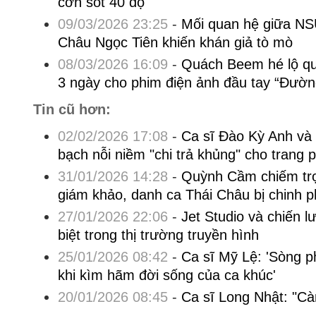
cơn sốt 40 độ
09/03/2026 23:25
-
Mối quan hệ giữa N
Châu Ngọc Tiên khiến khán giả tò mò
08/03/2026 16:09
-
Quách Beem hé lộ quá
3 ngày cho phim điện ảnh đầu tay “Đườn
Tin cũ hơn:
02/02/2026 17:08
-
Ca sĩ Đào Kỳ Anh và
bạch nỗi niềm "chi trả khủng" cho trang 
31/01/2026 14:28
-
Quỳnh Cầm chiếm trọ
giám khảo, danh ca Thái Châu bị chinh p
27/01/2026 22:06
-
Jet Studio và chiến l
biệt trong thị trường truyền hình
25/01/2026 08:42
-
Ca sĩ Mỹ Lệ: 'Sòng p
khi kìm hãm đời sống của ca khúc'
20/01/2026 08:45
-
Ca sĩ Long Nhật: "Cà