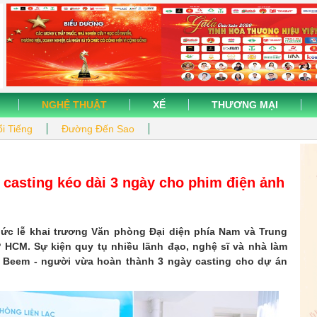
NGHỆ THUẬT
XẾ
THƯƠNG MẠI
i Tiếng
Đường Đến Sao
 casting kéo dài 3 ngày cho phim điện ảnh
hức lễ khai trương Văn phòng Đại diện phía Nam và Trung
TP HCM. Sự kiện quy tụ nhiều lãnh đạo, nghệ sĩ và nhà làm
h Beem - người vừa hoàn thành 3 ngày casting cho dự án