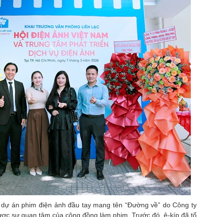
ề dự án phim điện ảnh đầu tay mang tên “Đường về” do Công ty
ợc sự quan tâm của cộng đồng làm phim. Trước đó, ê-kíp đã tổ