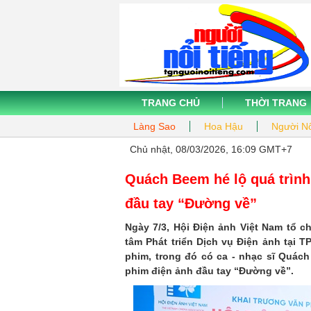
TRANG CHỦ
THỜI TRANG
Làng Sao
Hoa Hậu
Người Nổ
Chủ nhật, 08/03/2026, 16:09 GMT+7
Quách Beem hé lộ quá trình
đầu tay “Đường về”
Ngày 7/3, Hội Điện ảnh Việt Nam tổ c
tâm Phát triển Dịch vụ Điện ảnh tại 
phim, trong đó có ca - nhạc sĩ Quác
phim điện ảnh đầu tay “Đường về”.