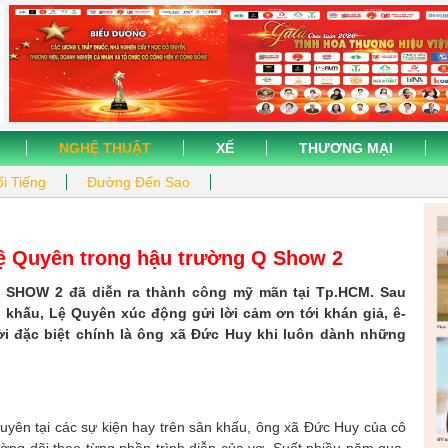
NGHỆ THUẬT
XẾ
THƯƠNG MẠI
i Tiếng
Đường Đến Sao
Lệ Quyên trong hậu trường Q Show 2
Q SHOW 2 đã diễn ra thành công mỹ mãn tại Tp.HCM. Sau
khấu, Lệ Quyên xúc động gửi lời cảm ơn tới khán giả, ê-
ời đặc biệt chính là ông xã Đức Huy khi luôn dành những
yên tại các sự kiện hay trên sân khấu, ông xã Đức Huy của cô