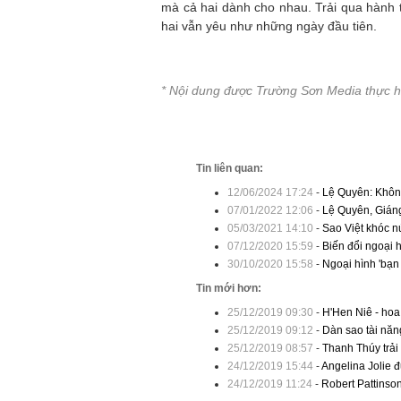
mà cả hai dành cho nhau. Trải qua hành
hai vẫn yêu như những ngày đầu tiên.
* Nội dung được Trường Sơn Media thực 
Tin liên quan:
12/06/2024 17:24
-
Lệ Quyên: Khôn
07/01/2022 12:06
-
Lệ Quyên, Gián
05/03/2021 14:10
-
Sao Việt khóc nứ
07/12/2020 15:59
-
Biến đổi ngoại h
30/10/2020 15:58
-
Ngoại hình 'bạn 
Tin mới hơn:
25/12/2019 09:30
-
H'Hen Niê - hoa
25/12/2019 09:12
-
Dàn sao tài năng
25/12/2019 08:57
-
Thanh Thúy trải
24/12/2019 15:44
-
Angelina Jolie 
24/12/2019 11:24
-
Robert Pattinso