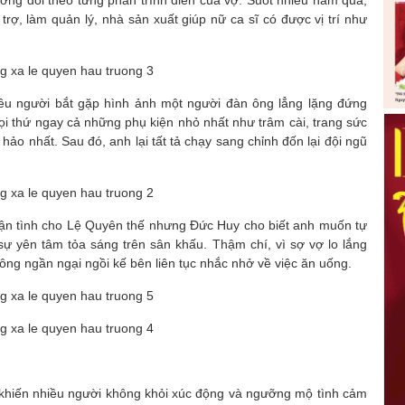
ường dõi theo từng phần trình diễn của vợ. Suốt nhiều năm qua,
ợ, làm quản lý, nhà sản xuất giúp nữ ca sĩ có được vị trí như
u người bắt gặp hình ảnh một người đàn ông lẳng lặng đứng
mọi thứ ngay cả những phụ kiện nhỏ nhất như trâm cài, trang sức
hảo nhất. Sau đó, anh lại tất tả chạy sang chỉnh đốn lại đội ngũ
tận tình cho Lệ Quyên thế nhưng Đức Huy cho biết anh muốn tự
sự yên tâm tỏa sáng trên sân khấu. Thậm chí, vì sợ vợ lo lắng
ông ngần ngại ngồi kế bên liên tục nhắc nhở về việc ăn uống.
khiến nhiều người không khỏi xúc động và ngưỡng mộ tình cảm