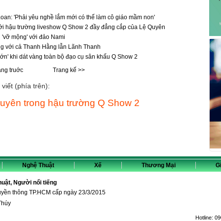
oan: 'Phải yêu nghề lắm mới có thế làm cô giáo mầm non'
i hậu trường liveshow Q Show 2 đầy đẳng cắp của Lệ Quyên
 'vỡ mộng' với đảo Nami
ng với cả Thanh Hằng lẫn Lãnh Thanh
ớn' khi dát vàng toàn bộ đạo cụ sân khấu Q Show 2
ang truớc
Trang kế >>
viết (phía trên):
Quyên trong hậu trường Q Show 2
Nghệ Thuật
Xế
Thương Mại
Gi
thuật, Người nổi tiếng
ruyền thông TP.HCM cấp ngày 23/3/2015
Thúy
Hotline:
09