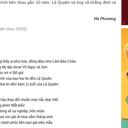
 trình bên nhau gần 10 năm, Lệ Quyên và ông xã khẳng định cả
Hà Phương
hiện theo GPKD
g thấy ai phù hợp, đồng điệu như Lâm Bảo Châu
g My tập show Vũ Ngọc và Son
c nở vì 'Bố già'
ình của bạn trai tin đồn Lệ Quyên
trai tin đồn' kém 11 tuổi của Lệ Quyên
 hậu thay đổi chuẩn mực sắc đẹp Việt
 phim 'Mắt biếc'
 lòng về sự nghiệp, hôn nhân
đưa con gái đi mua sắm Giáng sinh
n hạnh phúc bên bạn gái siêu mẫu