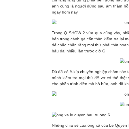
chỉ lẳng lặng đứng phía bên trong hậu tr
anh cũng là người đứng sau âm thầm hỗ tr
ngày hôm nay.
Trong Q SHOW 2 vừa qua cũng vậy, nhiề
bên trong cánh gà cẩn thận kiểm tra lại 
để chắc chắn rằng mọi thứ phải thật hoàn 
hậu đài nhiều lần trước giờ G.
Dù đã có ê-kíp chuyên nghiệp chăm sóc 
mình kiểm tra mọi thứ để vợ có thể thật 
cho phần trình diễn mà bỏ bữa, anh đã kh
Những chia sẻ của ông xã của Lệ Quyên 