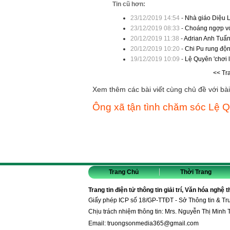
Tin cũ hơn:
23/12/2019 14:54
-
Nhà giáo Diệu L
23/12/2019 08:33
-
Choáng ngợp vớ
20/12/2019 11:38
-
Adrian Anh Tuấn
20/12/2019 10:20
-
Chi Pu rung độ
19/12/2019 10:09
-
Lệ Quyên 'chơi l
<< Tr
Xem thêm các bài viết cùng chủ đề với bài 
Ông xã tận tình chăm sóc Lệ 
Trang Chủ
Thời Trang
Trang tin điện tử thông tin giải trí, Văn hóa nghệ 
Giấy phép ICP số 18/GP-TTĐT - Sở Thông tin & T
Chịu trách nhiệm thông tin: Mrs. Nguyễn Thị Minh 
Email:
truongsonmedia365@gmail.com