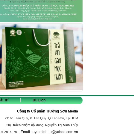
ải Trí
Du Lịch
Công ty Cổ phần Trường Sơn Media
211/25 Tân Quý, P. Tân Quý, Q.Tân Phú, Tp.HCM
Chịu trách nhiệm nội dung: Nguyễn Thị Minh Thúy
- Email: tuyetminh_u@yahoo.com.vn
07.28.09.78