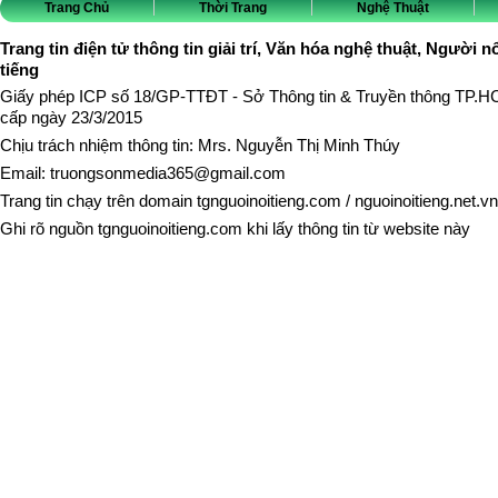
Trang Chủ
Thời Trang
Nghệ Thuật
Trang tin điện tử thông tin giải trí, Văn hóa nghệ thuật, Người n
tiếng
Giấy phép ICP số 18/GP-TTĐT - Sở Thông tin & Truyền thông TP.
cấp ngày 23/3/2015
Chịu trách nhiệm thông tin: Mrs. Nguyễn Thị Minh Thúy
Email:
truongsonmedia365@gmail.com
Trang tin chạy trên domain
tgnguoinoitieng.com
/
nguoinoitieng.net.vn
Ghi rõ nguồn
tgnguoinoitieng.com
khi lấy thông tin từ website này