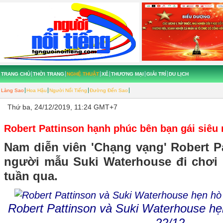
TRANG CHỦ
THỜI TRANG
NGHỆ THUẬT
XẾ
THƯƠNG MẠI
GIẢI TRÍ
DU LỊCH
Làng Sao
Hoa Hậu
Người Nổi Tiếng
Đường Đến Sao
Thứ ba, 24/12/2019, 11:24 GMT+7
Robert Pattinson hạnh phúc bên bạn gái siêu
Nam diễn viên 'Chạng vạng' Robert P
người mẫu Suki Waterhouse đi chơi
tuần qua.
Robert Pattinson và Suki Waterhouse hẹn