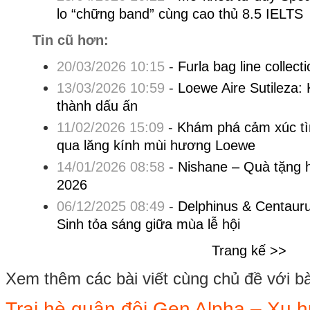
lo “chững band” cùng cao thủ 8.5 IELTS
Tin cũ hơn:
20/03/2026 10:15
-
Furla bag line collect
13/03/2026 10:59
-
Loewe Aire Sutileza: K
thành dấu ấn
11/02/2026 15:09
-
Khám phá cảm xúc tì
qua lăng kính mùi hương Loewe
14/01/2026 08:58
-
Nishane – Quà tặng 
2026
06/12/2025 08:49
-
Delphinus & Centaur
Sinh tỏa sáng giữa mùa lễ hội
Trang kế >>
Xem thêm các bài viết cùng chủ đề với bài 
Trại hè quân đội Gen Alpha – Xu h