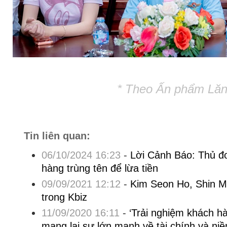
* Theo Ấn phẩm Lăng
Tin liên quan:
06/10/2024 16:23
-
Lời Cảnh Báo: Thủ đo
hàng trùng tên để lừa tiền
09/09/2021 12:12
-
Kim Seon Ho, Shin M
trong Kbiz
11/09/2020 16:11
-
‘Trải nghiệm khách hà
mang lại sự lớn mạnh về tài chính và ni