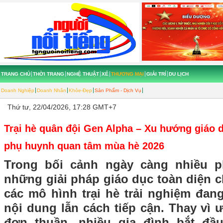
TRANG CHỦ
THỜI TRANG
NGHỆ THUẬT
XẾ
THƯƠNG MẠI
GIẢI TRÍ
DU LỊCH
Doanh Nghiệp
Doanh Nhân
Khỏe-Đẹp
Sản Phẩm - Dịch Vụ
Thứ tư, 22/04/2026, 17:28 GMT+7
Trại hè quân đội Gen Alpha – Xu hướng giáo 
phụ huynh quan tâm mùa hè 2026
Trong bối cảnh ngày càng nhiều 
những giải pháp giáo dục toàn diện c
các mô hình trại hè trải nghiệm đan
nội dung lẫn cách tiếp cận. Thay vì ưu
đơn thuần, nhiều gia đình bắt đ