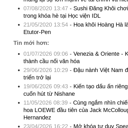
07/08/2020 13:47
-
Sushi Đăng Khôi chơi
trong khóa hè tại Học viện IDL
21/05/2020 13:54
-
Hoa khôi Hoàng Hà l
Etutor-Pen
Tin mới hơn:
01/07/2026 09:06
-
Venezia & Oriente - 
thành cầu nối văn hóa
29/06/2026 10:29
-
Đậu nành Việt Nam đ
triển trở lại
19/06/2026 09:43
-
Kiến tạo dấu ấn riê
cuốn hút từ Nishane
11/05/2026 08:39
-
Cùng ngắm nhìn chiế
hoa LOEWE đầu tiên của Jack McCollou
Hernandez
23/04/2026 16:22
-
Mở khóa tư duy Speak