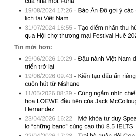
của nhà mốt Furla
19/08/2024 17:26
-
Báo Ấn Độ gợi ý các đ
lịch tại Việt Nam
31/07/2024 16:55
-
Tạo điểm nhấn thu hú
qua Hội chợ thương mại Festival Huế 20
Tin mới hơn:
29/06/2026 10:29
-
Đậu nành Việt Nam đ
triển trở lại
19/06/2026 09:43
-
Kiến tạo dấu ấn riê
cuốn hút từ Nishane
11/05/2026 08:39
-
Cùng ngắm nhìn chiế
hoa LOEWE đầu tiên của Jack McCollou
Hernandez
23/04/2026 16:22
-
Mở khóa tư duy Speak
lo “chững band” cùng cao thủ 8.5 IELTS
22/04/2026 17:28
-
Trại hè quân đội Ge