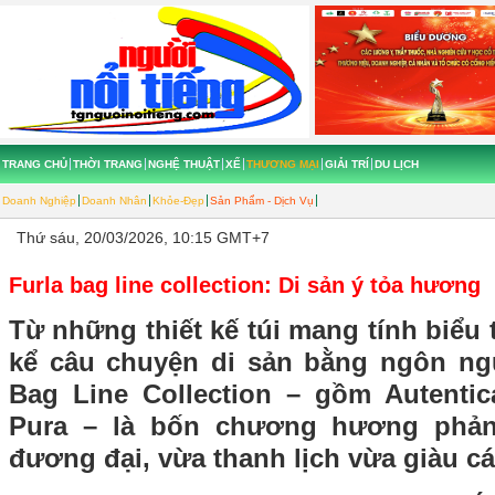
TRANG CHỦ
THỜI TRANG
NGHỆ THUẬT
XẾ
THƯƠNG MẠI
GIẢI TRÍ
DU LỊCH
Doanh Nghiệp
Doanh Nhân
Khỏe-Đẹp
Sản Phẩm - Dịch Vụ
Thứ sáu, 20/03/2026, 10:15 GMT+7
Furla bag line collection: Di sản ý tỏa hương
Từ những thiết kế túi mang tính biểu 
kể câu chuyện di sản bằng ngôn ng
Bag Line Collection – gồm Autentica
Pura – là bốn chương hương phản
đương đại, vừa thanh lịch vừa giàu cá