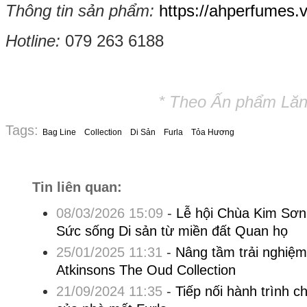
Thông tin sản phẩm:
https://ahperfumes.v
Hotline:
079 263 6188
* Theo Ấn phẩm Lăng
Tags:
Bag Line
Collection
Di Sản
Furla
Tỏa Hương
Tin liên quan:
08/03/2026 15:09
-
Lễ hội Chùa Kim Sơ
Sức sống Di sản từ miền đất Quan họ
25/01/2025 11:31
-
Nâng tầm trải nghiệm
Atkinsons The Oud Collection
21/09/2024 11:35
-
Tiếp nối hành trình c