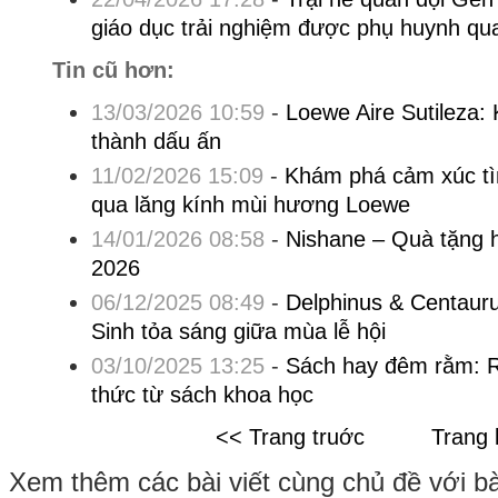
giáo dục trải nghiệm được phụ huynh q
Tin cũ hơn:
13/03/2026 10:59
-
Loewe Aire Sutileza: K
thành dấu ấn
11/02/2026 15:09
-
Khám phá cảm xúc tì
qua lăng kính mùi hương Loewe
14/01/2026 08:58
-
Nishane – Quà tặng 
2026
06/12/2025 08:49
-
Delphinus & Centaur
Sinh tỏa sáng giữa mùa lễ hội
03/10/2025 13:25
-
Sách hay đêm rằm: R
thức từ sách khoa học
<< Trang truớc
Trang 
Xem thêm các bài viết cùng chủ đề với bài 