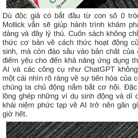
Dù độc giả có bắt đầu từ con số 0 tròn
Mollick vẫn sẽ giúp hành trình khám p
dàng và đầy lý thú. Cuốn sách không ch
thức cơ bản về cách thức hoạt động củ
sinh, mà còn đào sâu vào bản chất của
điểm yếu cho đến khả năng ứng dụng thự
AI và các công cụ như ChatGPT không 
một cái nhìn rõ ràng về sự tiến hóa của
chúng ta chủ động nắm bắt cơ hội. Đặc b
lồng ghép những ví dụ sinh động và dí
khái niệm phức tạp về AI trở nên gần g
giờ hết.