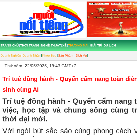
TRANG CHỦ
THỜI TRANG
NGHỆ THUẬT
XẾ
THƯƠNG MẠI
GIẢI TRÍ
DU LỊCH
Doanh Nghiệp
Doanh Nhân
Khỏe-Đẹp
Sản Phẩm - Dịch Vụ
Thứ năm, 22/05/2025, 19:43 GMT+7
Trí tuệ đồng hành - Quyển cẩm nang toàn diện
sinh cùng AI
Trí tuệ đồng hành - Quyển cẩm nang 
việc, học tập và chung sống cùng tr
thời đại mới.
Với ngòi bút sắc sảo cùng phong cách vi