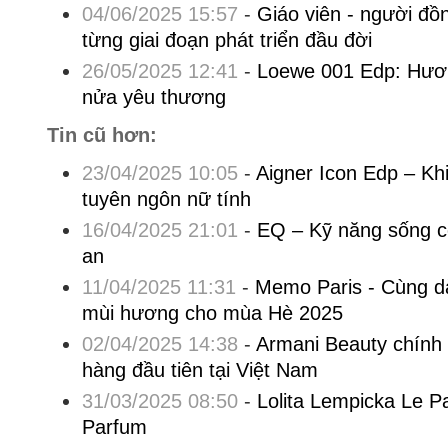
04/06/2025 15:57
-
Giáo viên - người đồn
từng giai đoạn phát triển đầu đời
26/05/2025 12:41
-
Loewe 001 Edp: Hươn
nửa yêu thương
Tin cũ hơn:
23/04/2025 10:05
-
Aigner Icon Edp – Kh
tuyên ngôn nữ tính
16/04/2025 21:01
-
EQ – Kỹ năng sống cò
an
11/04/2025 11:31
-
Memo Paris - Cùng dà
mùi hương cho mùa Hè 2025
02/04/2025 14:38
-
Armani Beauty chính 
hàng đầu tiên tại Việt Nam
31/03/2025 08:50
-
Lolita Lempicka Le 
Parfum