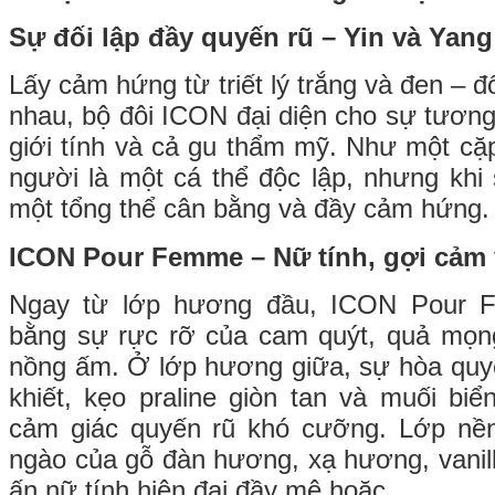
Sự đối lập đầy quyến rũ – Yin và Yan
Lấy cảm hứng từ triết lý trắng và đen – đ
nhau, bộ đôi ICON đại diện cho sự tương
giới tính và cả gu thẩm mỹ. Như một cặp
người là một cá thể độc lập, nhưng khi 
một tổng thể cân bằng và đầy cảm hứng.
ICON Pour Femme – Nữ tính, gợi cảm 
Ngay từ lớp hương đầu, ICON Pour 
bằng sự rực rỡ của cam quýt, quả mọng
nồng ấm. Ở lớp hương giữa, sự hòa quy
khiết, kẹo praline giòn tan và muối bi
cảm giác quyến rũ khó cưỡng. Lớp nề
ngào của gỗ đàn hương, xạ hương, vanilla
ấn nữ tính hiện đại đầy mê hoặc.