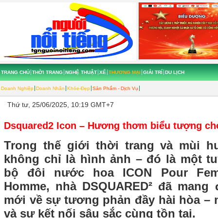
TRANG CHỦ
THỜI TRANG
NGHỆ THUẬT
XẾ
THƯƠNG MẠI
GIẢI TRÍ
DU LỊCH
Doanh Nghiệp
Doanh Nhân
Khỏe-Đẹp
Sản Phẩm - Dịch Vụ
Thứ tư, 25/06/2025, 10:19 GMT+7
Dsquared2 Icon – Hương thơm biểu tượng ch
Trong thế giới thời trang và mùi 
không chỉ là hình ảnh – đó là một t
bộ đôi nước hoa ICON Pour Fe
Homme, nhà DSQUARED² đã mang đ
mới về sự tương phản đầy hài hòa – nơ
và sự kết nối sâu sắc cùng tồn tại.