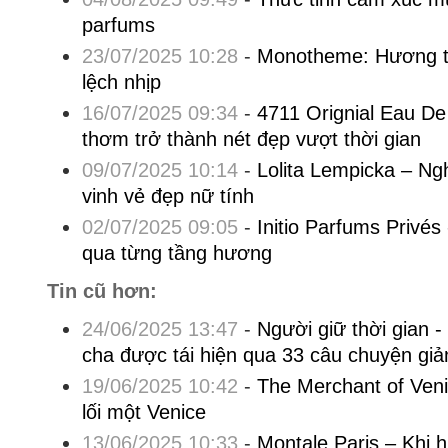
parfums
23/07/2025 10:28
-
Monotheme: Hương th
lệch nhịp
16/07/2025 09:34
-
4711 Orignial Eau De
thơm trở thành nét đẹp vượt thời gian
09/07/2025 10:14
-
Lolita Lempicka – Ng
vinh vẻ đẹp nữ tính
02/07/2025 09:05
-
Initio Parfums Privés
qua từng tầng hương
Tin cũ hơn:
24/06/2025 13:47
-
Người giữ thời gian -
cha được tái hiện qua 33 câu chuyện giả
19/06/2025 10:42
-
The Merchant of Veni
lối một Venice
13/06/2025 10:33
-
Montale Paris – Khi 