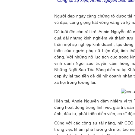
Cũng tại sự kiện, Annie Nguyễn biểu diễ
Người đẹp ngày càng chứng tỏ được tài n
vũ đạo, cùng giọng hát vững vàng và kỹ n
Dù tuổi đời còn rất trẻ, Annie Nguyễn đ
quá dài nhưng kinh nghiệm và thành tựu
thân một sự nghiệp kinh doanh, tạo dựng 
thần của người phụ nữ hiện đại, tinh t
đồng. Với những nỗ lực tích cực trong 
vinh danh Ngôi sao truyền cảm hứng n
Những Ngôi Sao Tỏa Sáng diễn ra tại Khá
đẹp ấy lại tạo tiền đề để nữ doanh nhân t
xã hội trong tương lai.
Hiện tại, Annie Nguyễn đảm nhiệm vị tr
đang hoạt động trong lĩnh vực giải trí, sả
ảnh; đầu tư, phát triển diễn viên, ca sĩ độ
Cùng với các cộng sự tài năng, nữ CEO 
trong việc khám phá hướng đi mới, tạo nê