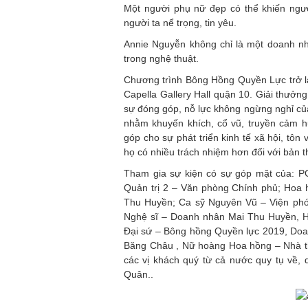
Một người phụ nữ đẹp có thể khiến ngư
người ta nể trọng, tin yêu.
Annie Nguyễn không chỉ là một doanh nh
trong nghệ thuật.
Chương trình Bông Hồng Quyền Lực trở lại
Capella Gallery Hall quận 10. Giải thưởn
sự đóng góp, nỗ lực không ngừng nghỉ của
nhằm khuyến khích, cổ vũ, truyền cảm hứ
góp cho sự phát triển kinh tế xã hội, tôn
họ có nhiều trách nhiệm hơn đối với bản t
Tham gia sự kiện có sự góp mặt của: 
Quản trị 2 – Văn phòng Chính phủ; Hoa
Thu Huyền; Ca sỹ Nguyên Vũ – Viện phó 
Nghệ sĩ – Doanh nhân Mai Thu Huyền, 
Đại sứ – Bông hồng Quyền lực 2019, Do
Băng Châu , Nữ hoàng Hoa hồng – Nhà th
các vị khách quý từ cả nước quy tụ về,
Quân..