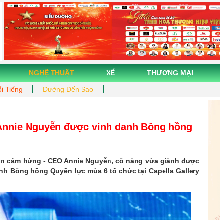
NGHỆ THUẬT
XẾ
THƯƠNG MẠI
i Tiếng
Đường Đến Sao
 Annie Nguyễn được vinh danh Bông hồng
ền cảm hứng - CEO Annie Nguyễn, cô nàng vừa giành được
anh Bông hồng Quyền lực mùa 6 tổ chức tại Capella Gallery