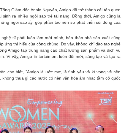
a Tổng Giám đốc Annie Nguyễn, Amigo đã trở thành cái tên quen
ai sinh ra nhiều ngôi sao trẻ tài năng. Đồng thời, Amigo cũng là
ững ngôi sao ấy, góp phần tạo nên sự phát triển sôi động của
ng, nghệ sĩ phải luôn làm mới mình, bản thân nhà sản xuất cũng
áp ứng thị hiếu của công chúng. Do vậy, không chỉ đào tạo nghệ
ớng Amigo tập trung nâng cao chất lượng sản phẩm và dịch vụ
h. Vì vậy, Amigo Entertaiment luôn đổi mới, sáng tạo và tạo ra
n cho biết, “Amigo là ước mơ, là tình yêu và kì vọng về nền
a, không thua gì các nước có nền văn hóa âm nhạc tầm cỡ quốc