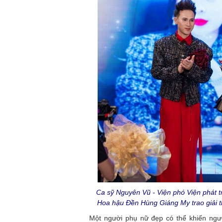
Ca sỹ Nguyên Vũ - Viện phó Viện phát t
Hoa hậu Đền Hùng Giáng My trao giải 
Một người phụ nữ đẹp có thể khiến ngư