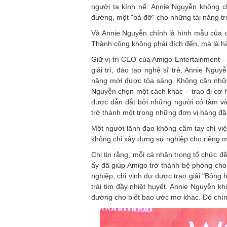
người ta kính nể. Annie Nguyễn không c
đường, một "bà đỡ" cho những tài năng tr
Và Annie Nguyễn chính là hình mẫu của câ
Thành công không phải đích đến, mà là hà
Giữ vị trí CEO của Amigo Entertainment –
giải trí, đào tạo nghệ sĩ trẻ, Annie Ngu
năng mới được tỏa sáng. Không cần nhữn
Nguyễn chọn một cách khác – trao đi cơ h
được dẫn dắt bởi những người có tâm và
trở thành một trong những đơn vị hàng đầu
Một người lãnh đạo không cầm tay chỉ việ
không chỉ xây dựng sự nghiệp cho riêng 
Chị tin rằng, mỗi cá nhân trong tổ chức 
ấy đã giúp Amigo trở thành bệ phóng cho 
nghiệp, chị vinh dự được trao giải "Bông
trái tim đầy nhiệt huyết. Annie Nguyễn 
đường cho biết bao ước mơ khác. Đó chín