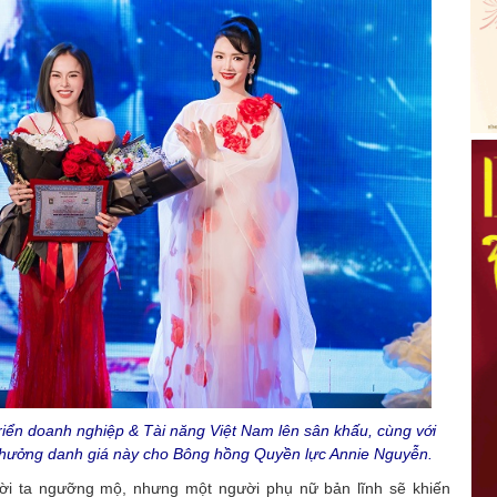
riển doanh nghiệp & Tài năng Việt Nam lên sân khấu, cùng với
thưởng danh giá này cho Bông hồng Quyền lực Annie Nguyễn.
ời ta ngưỡng mộ, nhưng một người phụ nữ bản lĩnh sẽ khiến