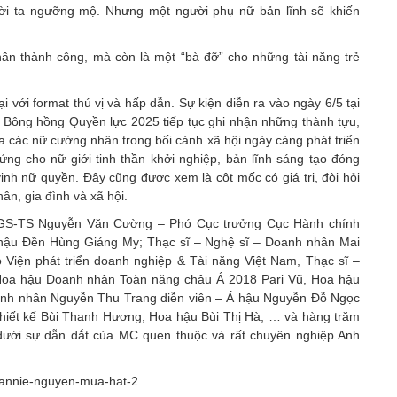
ời ta ngưỡng mộ. Nhưng một người phụ nữ bản lĩnh sẽ khiến
ân thành công, mà còn là một “bà đỡ” cho những tài năng trẻ
 với format thú vị và hấp dẫn. Sự kiện diễn ra vào ngày 6/5 tại
g Bông hồng Quyền lực 2025 tiếp tục ghi nhận những thành tựu,
 các nữ cường nhân trong bối cảnh xã hội ngày càng phát triển
ng cho nữ giới tinh thần khởi nghiệp, bản lĩnh sáng tạo đóng
 vinh nữ quyền. Đây cũng được xem là cột mốc có giá trị, đòi hỏi
hân, gia đình và xã hội.
PGS-TS Nguyễn Văn Cường – Phó Cục trưởng Cục Hành chính
 hậu Đền Hùng Giáng My; Thạc sĩ – Nghệ sĩ – Doanh nhân Mai
Viện phát triển doanh nghiệp & Tài năng Việt Nam, Thạc sĩ –
Hoa hậu Doanh nhân Toàn năng châu Á 2018 Pari Vũ, Hoa hậu
anh nhân Nguyễn Thu Trang diễn viên – Á hậu Nguyễn Đỗ Ngọc
iết kế Bùi Thanh Hương, Hoa hậu Bùi Thị Hà, … và hàng trăm
 dưới sự dẫn dắt của MC quen thuộc và rất chuyên nghiệp Anh