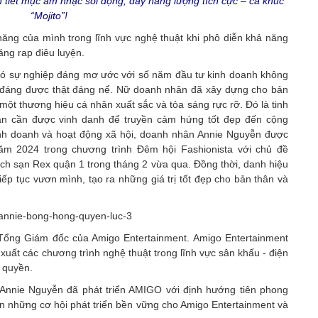
n tiết mục âm nhạc sôi động, đầy năng lượng tích cực – ca khúc
“Mojito”!
ăng của mình trong lĩnh vực nghệ thuật khi phô diễn khả năng
ăng rap điêu luyện.
ã có sự nghiệp đáng mơ ước với số năm đầu tư kinh doanh không
 đáng được thật đáng nể. Nữ doanh nhân đã xây dựng cho bản
một thương hiệu cá nhân xuất sắc và tỏa sáng rực rỡ. Đó là tinh
hần cần được vinh danh để truyền cảm hứng tốt đẹp đến cộng
kinh doanh và hoạt động xã hội, doanh nhân Annie Nguyễn được
ăm 2024 trong chương trình Đêm hội Fashionista với chủ đề
ch sạn Rex quận 1 trong tháng 2 vừa qua. Đồng thời, danh hiệu
iếp tục vươn mình, tạo ra những giá trị tốt đẹp cho bản thân và
í Tổng Giám đốc của Amigo Entertainment. Amigo Entertainment
n xuất các chương trình nghệ thuật trong lĩnh vực sân khấu - điện
c quyền.
Annie Nguyễn đã phát triển AMIGO với định hướng tiên phong
n những cơ hội phát triển bền vững cho Amigo Entertainment và