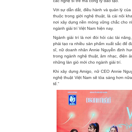
các nghệ sĩ trẻ mà công ty đào tạo.
Với sự dẫn dắt, điều hành và quản lý củ
thuộc trong giới nghệ thuật, là cái nôi kh
nơi xây dựng nền móng vững chắc cho nh
ngành giải trí Việt Nam hiện nay.
Ngành giải trí là nơi đòi hỏi các tài nă
phải tạo ra nhiều sản phẩm xuất sắc để đ
sĩ, nữ doanh nhân Annie Nguyễn định hư
trong ngành nghệ thuật, âm nhạc, điện ản
những làn gió mới cho ngành giải trí.
Khi xây dựng Amigo, nữ CEO Annie Nguyễ
nghệ thuật Việt Nam sẽ tỏa sáng hơn nữ
tế.”