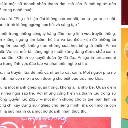
hỉ là một nữ doanh nhân thành đạt, mà còn là một người dẫn
ẻ trong nghệ thuật.
u nói: "Phụ nữ hiện đại không chờ cơ hội, họ tự tạo ra cơ hội.
nh trình không ngừng học hỏi và sáng tạo."
 một trong những công ty hàng đầu trong lĩnh vực truyền thông,
yễn không ngừng tìm kiếm, hỗ trợ và tạo điều kiện để những tài
g lời hoa mỹ, không trao những suất học bổng từ thiện, Annie
ội. Với cô, mỗi tài năng nghệ thuật xứng đáng được chắp cánh,
 có tầm. Chính sự quyết đoán ấy đã đưa Amigo Entertainment
 trong lĩnh vực đào tạo và phát triển nghệ sĩ trẻ.
c, mà truyền lửa để mỗi cá nhân tự cất cánh. Một người phụ nữ
mình, mà còn mở ra con đường cho biết bao ước mơ khác.
đều là một mảnh ghép quan trọng, không ai là nhỏ bé. Quan điểm
nhiều ngôi sao trẻ. Với những cống hiến và thành tựu trong sự
 hồng Quyền lực 2025" – một minh chứng cho trí tuệ, bản lĩnh và
không chỉ xây dựng sự nghiệp cho riêng mình, mà còn mở ra con
h là sức mạnh của một nữ doanh nhân thực thụ.