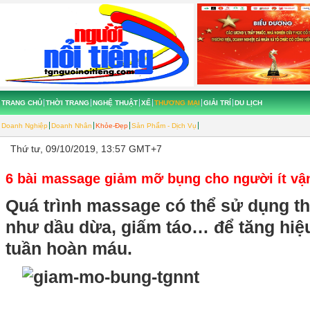
TRANG CHỦ
THỜI TRANG
NGHỆ THUẬT
XẾ
THƯƠNG MẠI
GIẢI TRÍ
DU LỊCH
Doanh Nghiệp
Doanh Nhân
Khỏe-Đẹp
Sản Phẩm - Dịch Vụ
Thứ tư, 09/10/2019, 13:57 GMT+7
6 bài massage giảm mỡ bụng cho người ít vậ
Quá trình massage có thể sử dụng th
như dầu dừa, giấm táo… để tăng hiệu
tuần hoàn máu.