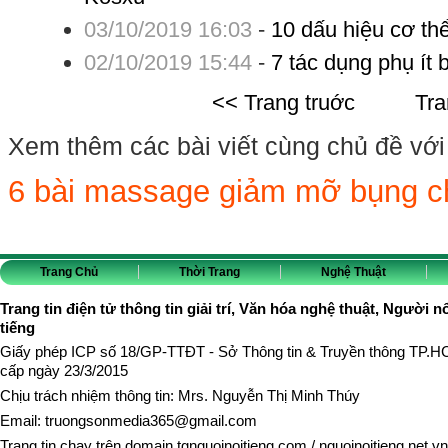
03/10/2019 16:03
-
10 dấu hiệu cơ th
02/10/2019 15:44
-
7 tác dụng phụ ít 
<< Trang truớc
Tra
Xem thêm các bài viết cùng chủ đề với b
6 bài massage giảm mỡ bụng ch
Trang Chủ
Thời Trang
Nghệ Thuật
Trang tin điện tử thông tin giải trí, Văn hóa nghệ thuật, Người n
tiếng
Giấy phép ICP số 18/GP-TTĐT - Sở Thông tin & Truyền thông TP.
cấp ngày 23/3/2015
Chịu trách nhiệm thông tin: Mrs. Nguyễn Thị Minh Thúy
Email:
truongsonmedia365@gmail.com
Trang tin chạy trên domain
tgnguoinoitieng.com
/
nguoinoitieng.net.vn