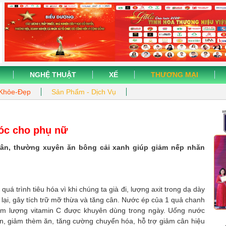
NGHỆ THUẬT
XẾ
THƯƠNG MẠI
Khỏe-Đẹp
Sản Phẩm - Dịch Vụ
vóc cho phụ nữ
ân, thường xuyên ăn bông cải xanh giúp giảm nếp nhăn
quá trình tiêu hóa vì khi chúng ta già đi, lượng axit trong dạ dày
 lại, gây tích trữ mỡ thừa và tăng cân. Nước ép của 1 quả chanh
hàm lượng vitamin C được khuyên dùng trong ngày. Uống nước
n, giảm thèm ăn, tăng cường chuyển hóa, hỗ trợ giảm cân hiệu