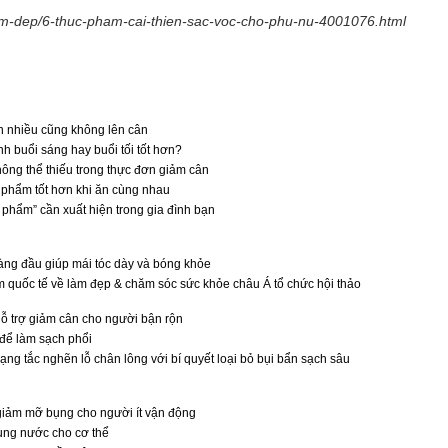
lam-dep/6-thuc-pham-cai-thien-sac-voc-cho-phu-nu-4001076.html
n nhiều cũng không lên cân
 buổi sáng hay buổi tối tốt hơn?
hông thể thiếu trong thực đơn giảm cân
 phẩm tốt hơn khi ăn cùng nhau
c phẩm” cần xuất hiện trong gia đình bạn
ng đầu giúp mái tóc dày và bóng khỏe
ãm quốc tế về làm đẹp & chăm sóc sức khỏe châu Á tổ chức hội thảo
hỗ trợ giảm cân cho người bận rộn
 để làm sạch phổi
trạng tắc nghẽn lỗ chân lông với bí quyết loại bỏ bụi bẩn sạch sâu
giảm mỡ bụng cho người ít vận động
ung nước cho cơ thể