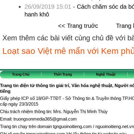
26/09/2019 15:01
-
Cách chăm sóc da bó
hanh khô
<< Trang truớc
Trang 
Xem thêm các bài viết cùng chủ đề với bài 
Loạt sao Việt mê mẩn với Kem phủ
Trang Chủ
Thời Trang
Nghệ Thuật
Trang tin điện tử thông tin giải trí, Văn hóa nghệ thuật, Người n
tiếng
Giấy phép ICP số 18/GP-TTĐT - Sở Thông tin & Truyền thông TP.
cấp ngày 23/3/2015
Chịu trách nhiệm thông tin: Mrs. Nguyễn Thị Minh Thúy
Email:
truongsonmedia365@gmail.com
Trang tin chạy trên domain
tgnguoinoitieng.com
/
nguoinoitieng.net.vn