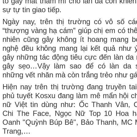
tố gây mất thẩm mĩ cho làn da còn khiến
sự tự tin giao tiếp.
Ngày nay, trên thị trường có vô số cá
“thượng vàng hạ cám” giúp chị em có thê
nhiên cũng gây không ít hoang mang b
nghệ đều không mang lại kết quả như 
gây những tác động tiêu cực đến làn da 
gây sẹo…Vậy làm sao để có làn da 
những vết nhăn mà còn trắng trẻo như gá
Hiện nay trên thị trường đang truyền 
phủ tuyết Kosxu đang làm mê mẩn hội ch
nữ Việt tin dùng như: Ốc Thanh Vân,
Chi The Face, Ngọc Nữ Top 10 Hoa 
Oanh "Quỳnh Búp Bê", Bảo Thanh, MC 
Trang,…