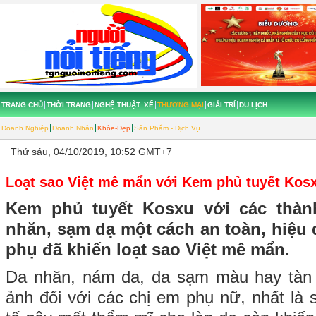
TRANG CHỦ
THỜI TRANG
NGHỆ THUẬT
XẾ
THƯƠNG MẠI
GIẢI TRÍ
DU LỊCH
Doanh Nghiệp
Doanh Nhân
Khỏe-Đẹp
Sản Phẩm - Dịch Vụ
Thứ sáu, 04/10/2019, 10:52 GMT+7
Loạt sao Việt mê mẩn với Kem phủ tuyết Kos
Kem phủ tuyết Kosxu với các thà
nhăn, sạm dạ một cách an toàn, hiệu
phụ đã khiến loạt sao Việt mê mẩn.
Da nhăn, nám da, da sạm màu hay tàn 
ảnh đối với các chị em phụ nữ, nhất là 