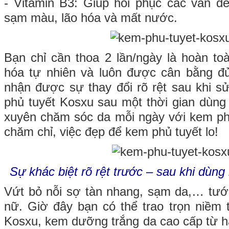
- Vitamin B3: Giúp hồi phục các vấn đ
sạm màu, lão hóa và mất nước.
Bạn chỉ cần thoa 2 lần/ngày là hoàn toà
hóa tự nhiên và luôn được cân bằng 
nhận được sự thay đổi rõ rệt sau khi 
phủ tuyết Kosxu sau một thời gian dùn
xuyên chăm sóc da mỗi ngày với kem phủ
chăm chỉ, việc đẹp để kem phủ tuyết lo!
Sự khác biệt rõ rệt trước – sau khi dùn
Vứt bỏ nỗi sợ tàn nhang, sạm da,… tước
nữ. Giờ đây bạn có thể trao trọn niềm 
Kosxu, kem dưỡng trắng da cao cấp từ 