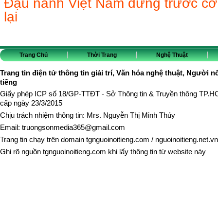
Đậu nành Việt Nam đứng trước cơ h
lại
Trang Chủ
Thời Trang
Nghệ Thuật
Trang tin điện tử thông tin giải trí, Văn hóa nghệ thuật, Người n
tiếng
Giấy phép ICP số 18/GP-TTĐT - Sở Thông tin & Truyền thông TP.
cấp ngày 23/3/2015
Chịu trách nhiệm thông tin: Mrs. Nguyễn Thị Minh Thúy
Email:
truongsonmedia365@gmail.com
Trang tin chạy trên domain
tgnguoinoitieng.com
/
nguoinoitieng.net.vn
Ghi rõ nguồn
tgnguoinoitieng.com
khi lấy thông tin từ website này