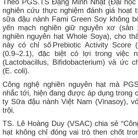
Theo PGS.TS Đặng Minh Nhật (Đại học
nghiên cứu thực nghiệm đánh giá hoạt tí
sữa đậu nành Fami Green Soy không b
yến mạch nghiền giữ nguyên xơ (sản 
nghiền nguyên hạt Whole Soya), cho t
này có chỉ số Prebiotic Activity Score
(0.9–2.1), đặc biệt có lợi trong việc
(Lactobacillus, Bifidobacterium) và ức 
(E. coli).
Công nghệ nghiền nguyên hạt mà PG
nhắc tới, hiện đang được áp dụng trong
ty Sữa đậu nành Việt Nam (Vinasoy), v
trội.
TS. Lê Hoàng Duy (VSAC) chia sẻ “Côn
hạt không chỉ đóng vai trò then chốt tron