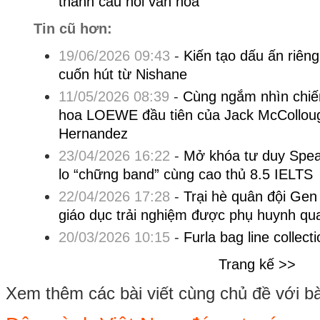
thành cầu nối văn hóa
Tin cũ hơn:
19/06/2026 09:43
-
Kiến tạo dấu ấn riê
cuốn hút từ Nishane
11/05/2026 08:39
-
Cùng ngắm nhìn chiế
hoa LOEWE đầu tiên của Jack McCollou
Hernandez
23/04/2026 16:22
-
Mở khóa tư duy Speak
lo “chững band” cùng cao thủ 8.5 IELTS
22/04/2026 17:28
-
Trại hè quân đội Ge
giáo dục trải nghiệm được phụ huynh q
20/03/2026 10:15
-
Furla bag line collect
Trang kế >>
Xem thêm các bài viết cùng chủ đề với bài 