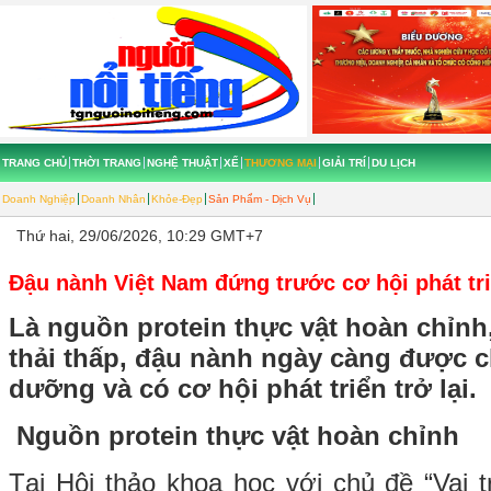
TRANG CHỦ
THỜI TRANG
NGHỆ THUẬT
XẾ
THƯƠNG MẠI
GIẢI TRÍ
DU LỊCH
Doanh Nghiệp
Doanh Nhân
Khỏe-Đẹp
Sản Phẩm - Dịch Vụ
Thứ hai, 29/06/2026, 10:29 GMT+7
Đậu nành Việt Nam đứng trước cơ hội phát triể
Là nguồn protein thực vật hoàn chỉnh
thải thấp, đậu nành ngày càng được c
dưỡng và có cơ hội phát triển trở lại.
Nguồn protein thực vật hoàn chỉnh
Tại Hội thảo khoa học với chủ đề “Vai 