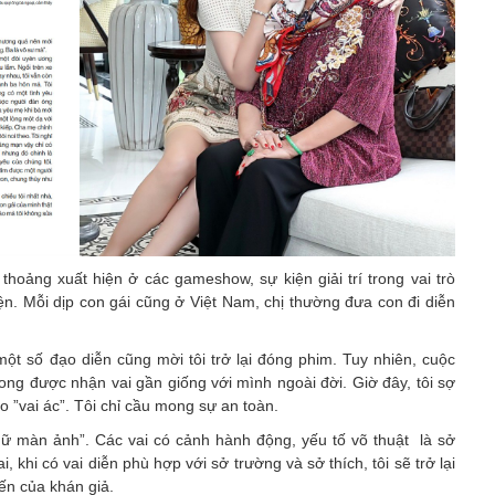
 thoảng xuất hiện ở các gameshow, sự kiện giải trí trong vai trò
iện. Mỗi dịp con gái cũng ở Việt Nam, chị thường đưa con đi diễn
 một số đạo diễn cũng mời tôi trở lại đóng phim. Tuy nhiên, cuộc
 mong được nhận vai gần giống với mình ngoài đời. Giờ đây, tôi sợ
o ”vai ác”. Tôi chỉ cầu mong sự an toàn.
 nữ màn ảnh”. Các vai có cảnh hành động, yếu tố võ thuật là sở
, khi có vai diễn phù hợp với sở trường và sở thích, tôi sẽ trở lại
ến của khán giả.