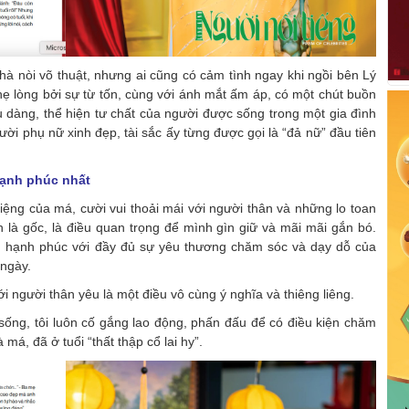
nhà nòi võ thuật, nhưng ai cũng có cảm tình ngay khi ngồi bên Lý
hẹ lòng bởi sự từ tốn, cùng với ánh mắt ấm áp, có một chút buồn
u dàng, thể hiện tư chất của người được sống trong một gia đình
ười phụ nữ xinh đẹp, tài sắc ấy từng được gọi là “đả nữ” đầu tiên
 hạnh phúc nhất
miệng của má, cười vui thoải mái với người thân và những lo toan
nh là gốc, là điều quan trọng để mình gìn giữ và mãi mãi gắn bó.
nh hạnh phúc với đầy đủ sự yêu thương chăm sóc và dạy dỗ của
 ngày.
 người thân yêu là một điều vô cùng ý nghĩa và thiêng liêng.
 sống, tôi luôn cố gắng lao động, phấn đấu để có điều kiện chăm
 má, đã ở tuổi “thất thập cổ lai hy”.