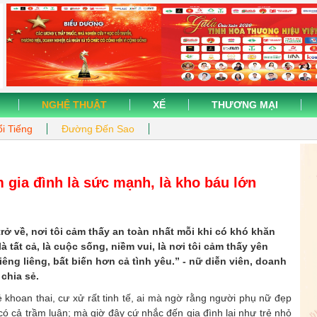
NGHỆ THUẬT
XẾ
THƯƠNG MẠI
i Tiếng
Đường Đến Sao
 gia đình là sức mạnh, là kho báu lớn
 trở về, nơi tôi cảm thấy an toàn nhất mỗi khi có khó khăn
là tất cả, là cuộc sống, niềm vui, là nơi tôi cảm thấy yên
hiêng liêng, bất biến hơn cả tình yêu.” - nữ diễn viên, doanh
chia sẻ.
khoan thai, cư xử rất tinh tế, ai mà ngờ rằng người phụ nữ đẹp
 có cả trầm luân; mà giờ đây cứ nhắc đến gia đình lại như trẻ nhỏ