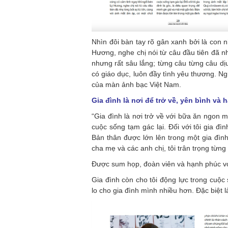
Nhìn đôi bàn tay rõ gân xanh bởi là con 
Hương, nghe chị nói từ câu đầu tiên đã n
nhưng rất sâu lắng; từng câu từng câu dị
có giáo dục, luôn đầy tình yêu thương. Ng
của màn ảnh bạc Việt Nam.
Gia đình là nơi để trở về, yên bình và
“Gia đình là nơi trở về với bữa ăn ngon 
cuộc sống tạm gác lại. Đối với tôi gia đì
Bản thân được lớn lên trong một gia đì
cha mẹ và các anh chị, tôi trân trọng từng
Được sum họp, đoàn viên và hạnh phúc với
Gia đình còn cho tôi động lực trong cuộc
lo cho gia đình mình nhiều hơn. Đặc biệt là