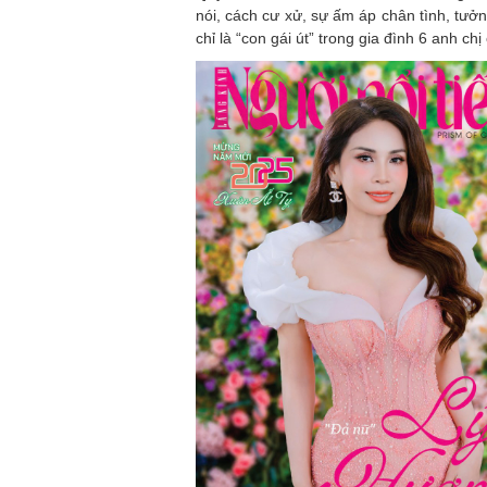
nói, cách cư xử, sự ấm áp chân tình, tưở
chỉ là “con gái út” trong gia đình 6 anh c