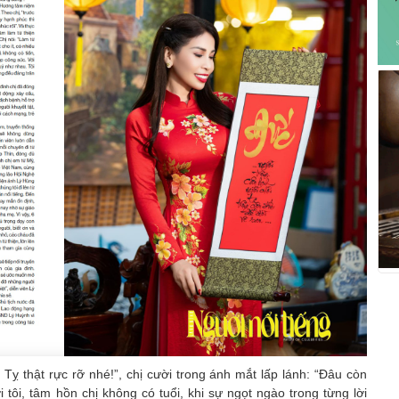
 Tỵ thật rực rỡ nhé!”, chị cười trong ánh mắt lấp lánh: “Đâu còn
 tôi, tâm hồn chị không có tuổi, khi sự ngọt ngào trong từng lời