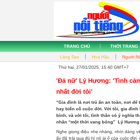
TRANG CHỦ
THỜI TRANG
Làng Sao
Hoa Hậu
Người Nổ
Thứ hai, 27/01/2025, 15:40 GMT+7
'Đả nữ' Lý Hương: 'Tình cảm
nhất đời tôi'
“Gia đình là nơi trú ẩn an toàn, nơi để
hay biến cố cuộc đời. Với tôi, gia đình 
bình, và với tôi, tình thân có ý nghĩa t
nhân “một thời vang bóng” Lý Hương 
Nghe giọng điệu nhẹ nhàng, nhìn dáng vẻ 
ấy đã trải qua đủ hỉ nộ ái ố của cuộc đời,