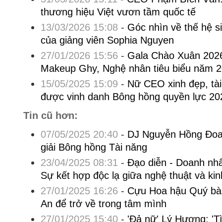
thương hiệu Việt vươn tầm quốc tế
13/03/2026 15:08
-
Góc nhìn về thế hệ si
của giảng viên Sophia Nguyen
27/01/2026 15:56
-
Gala Chào Xuân 2026 
Makeup Ghy, Nghệ nhân tiêu biểu năm 
15/05/2025 15:09
-
Nữ CEO xinh đẹp, tà
được vinh danh Bông hồng quyền lực 20
Tin cũ hơn:
07/05/2025 20:40
-
DJ Nguyễn Hồng Đoan
giải Bông hồng Tài năng
23/04/2025 08:31
-
Đạo diễn - Doanh nh
Sự kết hợp độc lạ giữa nghệ thuật và ki
27/01/2025 16:26
-
Cựu Hoa hậu Quý bà 
An để trở về trong tâm mình
27/01/2025 15:40
-
'Đả nữ' Lý Hương: 'T