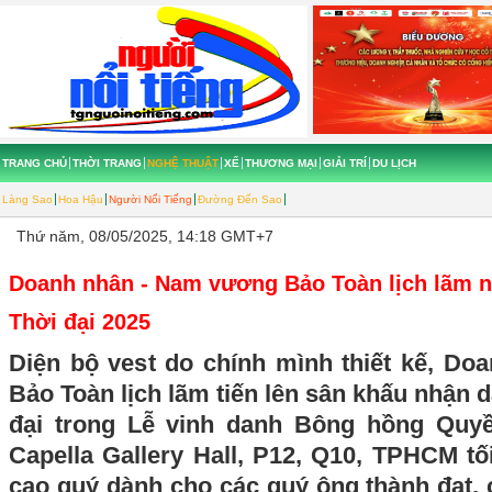
TRANG CHỦ
THỜI TRANG
NGHỆ THUẬT
XẾ
THƯƠNG MẠI
GIẢI TRÍ
DU LỊCH
Làng Sao
Hoa Hậu
Người Nổi Tiếng
Đường Đến Sao
Thứ năm, 08/05/2025, 14:18 GMT+7
Doanh nhân - Nam vương Bảo Toàn lịch lãm 
Thời đại 2025
Diện bộ vest do chính mình thiết kế, D
Bảo Toàn lịch lãm tiến lên sân khấu nhận 
đại trong Lễ vinh danh Bông hồng Quyề
Capella Gallery Hall, P12, Q10, TPHCM tối
cao quý dành cho các quý ông thành đạt,