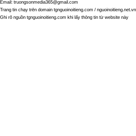
Email:
truongsonmedia365@gmail.com
Trang tin chạy trên domain
tgnguoinoitieng.com
/
nguoinoitieng.net.vn
Ghi rõ nguồn
tgnguoinoitieng.com
khi lấy thông tin từ website này